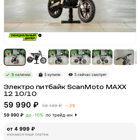
В наличии
5 купили
5 сейчас смотрят
Электро питбайк ScanMoto MAXX
12 10/10
59 990 ₽
58 149 ₽
--3%
59 990 ₽
до -10%
по трейд-ин
от 4 999 ₽
ежемесячный платеж