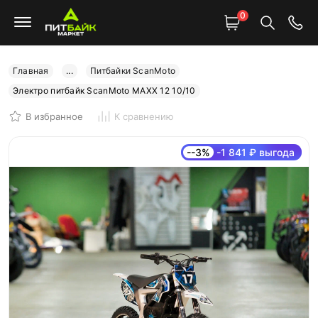
0
Главная
...
Питбайки ScanMoto
Электро питбайк ScanMoto MAXX 12 10/10
В избранное
К сравнению
--3%
-1 841 ₽ выгода