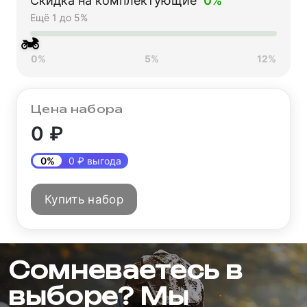
Скидка на комплектующие
0%
Ещё 1 до 5%
🏍
0%
5%
12%
Цена набора
0 ₽
0%
0 ₽ выгода
Купить набор
Сомневаетесь в
выборе? Мы