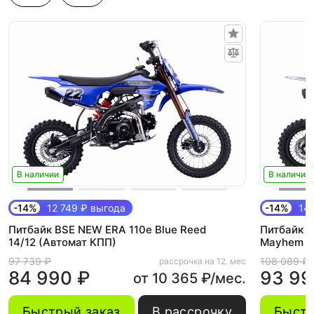
В наличии
В наличии
-14%
12 749 ₽ выгода
-14%
14 
Питбайк BSE NEW ERA 110e Blue Reed
Питбайк B
14/12 (Автомат КПП)
Mayhem G
97 739 ₽
108 089 ₽
рассрочка на 12. мес
84 990 ₽
93 99
от 10 365 ₽/мес.
Быстрый заказ
В рассрочку
Быстр