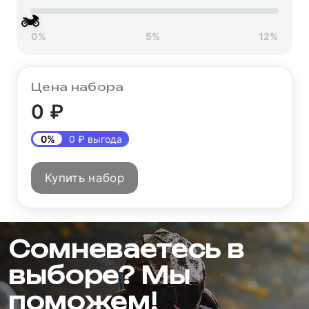
🏍
0%
5%
12%
Цена набора
0 ₽
0%
0 ₽ выгода
Купить набор
Сомневаетесь в
выборе? Мы
поможем!