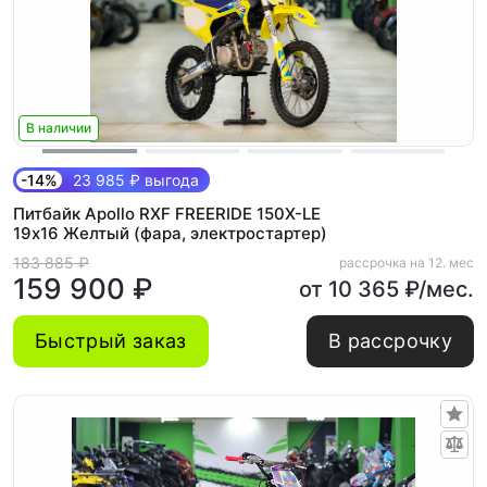
В наличии
-14%
23 985 ₽ выгода
Питбайк Apollo RXF FREERIDE 150X-LE
19х16 Желтый (фара, электростартер)
183 885 ₽
рассрочка на 12. мес
159 900 ₽
от 10 365 ₽/мес.
Быстрый заказ
В рассрочку