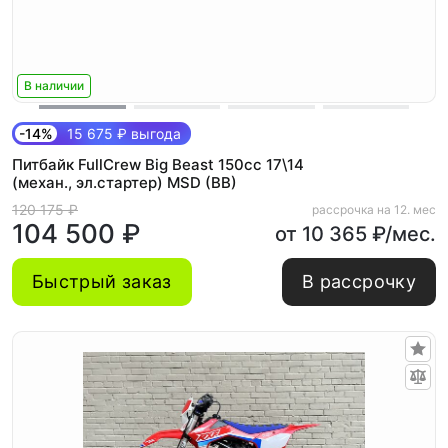
В наличии
-14%
15 675 ₽ выгода
Питбайк FullCrew Big Beast 150cc 17\14
(механ., эл.стартер) MSD (BB)
120 175 ₽
рассрочка на 12. мес
104 500 ₽
от 10 365 ₽/мес.
Быстрый заказ
В рассрочку