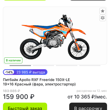
В наличии
-14%
23 985 ₽ выгода
Питбайк Apollo RXF Freeride 150X-LE
19x16 Красный (фара, электростартер)
183 885 ₽
рассрочка на 12. мес
159 900 ₽
от 10 365 ₽/мес.
Быстрый заказ
В рассрочку