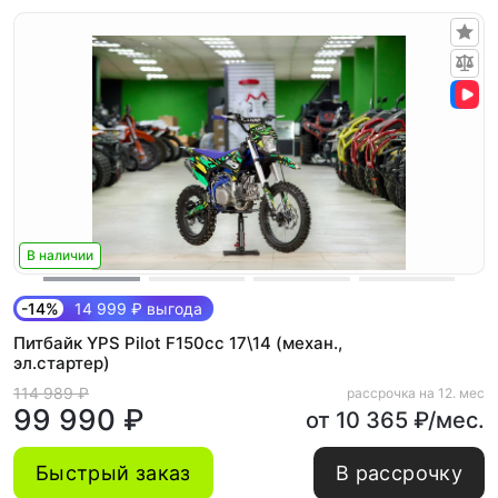
В наличии
-14%
14 999 ₽ выгода
Питбайк YPS Pilot F150cc 17\14 (механ.,
эл.стартер)
114 989 ₽
рассрочка на 12. мес
99 990 ₽
от 10 365 ₽/мес.
Быстрый заказ
В рассрочку