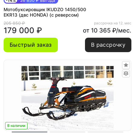
-14%
26 850 ₽ выгода
Мотобуксировщик IKUDZO 1450/500
EKR13 (двс HONDA) (с реверсом)
205 850 ₽
рассрочка на 12. мес
179 000 ₽
от 10 365 ₽/мес.
Быстрый заказ
В рассрочку
В наличии