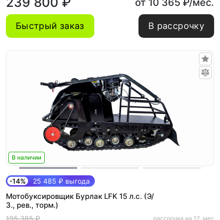
239 800 ₽
от 10 365 ₽/мес.
Быстрый заказ
В рассрочку
В наличии
-14%
25 485 ₽ выгода
Мотобуксировщик Бурлак LFK 15 л.с. (Э/
З., рев., торм.)
195 385 ₽
рассрочка на 12. мес