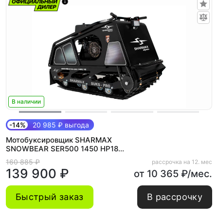
В наличии
-14%
20 985 ₽ выгода
Мотобуксировщик SHARMAX
SNOWBEAR SER500 1450 HP18
MAXIMUM New
160 885 ₽
рассрочка на 12. мес
139 900 ₽
от 10 365 ₽/мес.
Быстрый заказ
В рассрочку