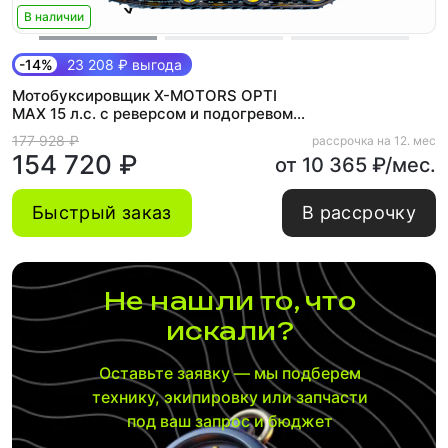
В наличии
-14%
23 208 ₽ выгода
Мотобуксировщик X-MOTORS OPTI
MAX 15 л.с. c реверсом и подогревом
ручек
177 928 ₽
рассрочка на 12. мес
154 720 ₽
от 10 365 ₽/мес.
Быстрый заказ
В рассрочку
Не нашли то, что
искали?
Оставьте заявку — мы подберем
технику, экипировку или запчасти
под ваш запрос и бюджет