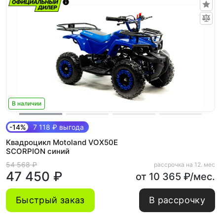
В наличии
-14%
7 118 ₽ выгода
Квадроцикл Motoland VOX50E
SCORPION синий
54 568 ₽
рассрочка на 12. мес
47 450 ₽
от 10 365 ₽/мес.
Быстрый заказ
В рассрочку