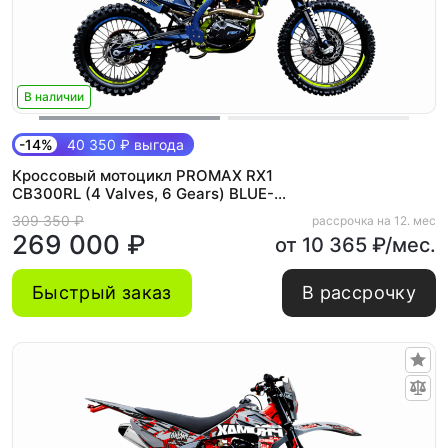
В наличии
-14%
40 350 ₽ выгода
Кроссовый мотоцикл PROMAX RX1
CB300RL (4 Valves, 6 Gears) BLUE-
GREEN
309 350 ₽
рассрочка на 12. мес
269 000 ₽
от 10 365 ₽/мес.
Быстрый заказ
В рассрочку