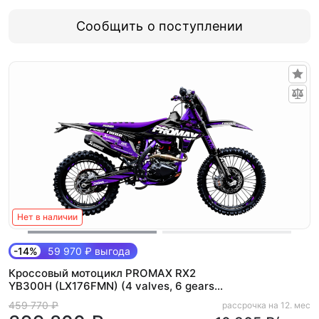
Сообщить о поступлении
Нет в наличии
-14%
59 970 ₽ выгода
Кроссовый мотоцикл PROMAX RX2
YB300H (LX176FMN) (4 valves, 6 gears)
Фиолетовый
459 770 ₽
рассрочка на 12. мес