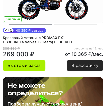
В наличии
-14%
40 350 ₽ выгода
Кроссовый мотоцикл PROMAX RX1
CB300RL (4 Valves, 6 Gears) BLUE-RED
309 350 ₽
рассрочка на 12. мес
269 000 ₽
от 10 365 ₽/мес.
Быстрый заказ
В рассрочку
Не можете
определиться?
Подберем лучшую технику цена/