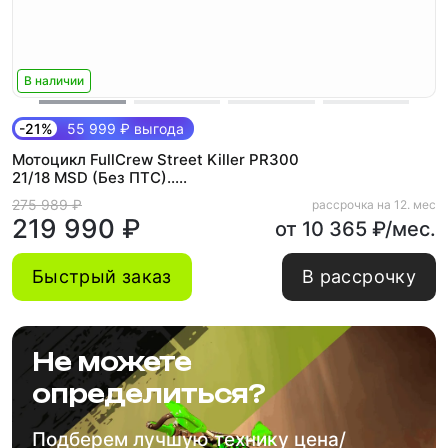
В наличии
-21%
55 999 ₽ выгода
Мотоцикл FullCrew Street Killer PR300
21/18 MSD (Без ПТС).....
275 989 ₽
рассрочка на 12. мес
219 990 ₽
от 10 365 ₽/мес.
Быстрый заказ
В рассрочку
Не можете
определиться?
Подберем лучшую технику цена/