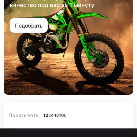
качество под вас за 1 минуту
Подобрать
Показывать:
12
24
48
100