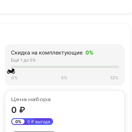
Скидка на комплектующие
0%
Ещё 1 до 5%
🏍
0%
5%
12%
Цена набора
0 ₽
0%
0 ₽ выгода