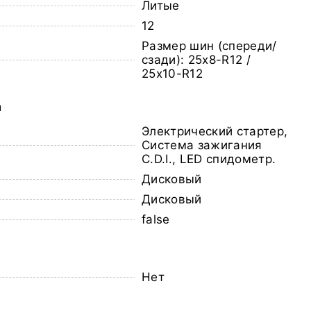
Литые
12
Размер шин (спереди/
сзади): 25x8-R12 /
25x10-R12
а
Электрический стартер,
Система зажигания
C.D.I., LED спидометр.
Дисковый
Дисковый
false
Нет