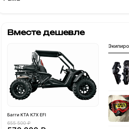
Вместе дешевле
Экипиро
Багги KTA К7X EFI
655 500 ₽