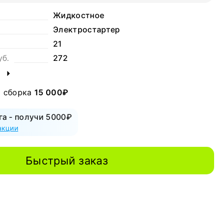
Жидкостное
Электростартер
21
уб.
272
я сборка
15 000₽
га - получи 5000₽
акции
Быстрый заказ