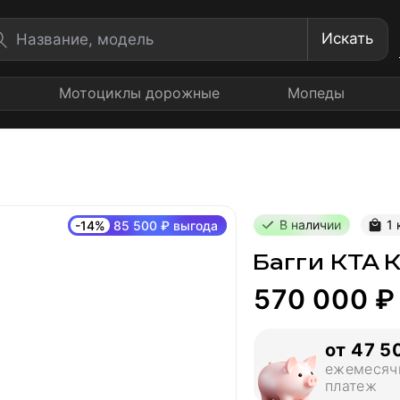
Искать
Мотоциклы дорожные
Мопеды
В наличии
1 
-14%
85 500 ₽ выгода
Багги KTA К
570 000 ₽
от 47 5
ежемесяч
платеж