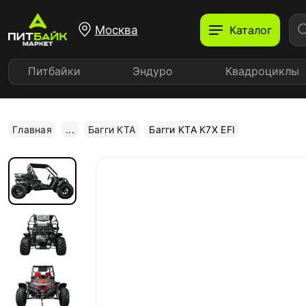
Москва
Каталог
Питбайки
Эндуро
Квадроциклы
Главная
...
Багги KTA
Багги KTA К7X EFI