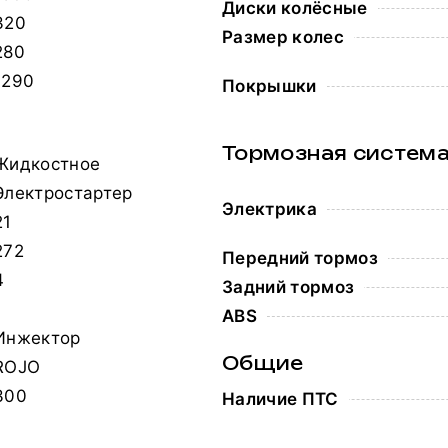
Диски колёсные
320
Размер колес
280
1290
Покрышки
Тормозная систем
Жидкостное
Электростартер
Электрика
21
272
Передний тормоз
4
Задний тормоз
1
ABS
Инжектор
Общие
ROJO
300
Наличие ПТС