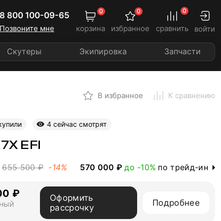
0
0
0
8 800 100-09-65
Позвоните мне
корзина
избранное
сравнить
войти
Скутеры
Экипировка
Запчасти
В избранное
К сравнению
купили
4 сейчас смотрят
7X EFI
570 000 ₽
до -10%
по трейд-ин
655 500 ₽
-14%
00 ₽
Оформить
Подробнее
ный
рассрочку