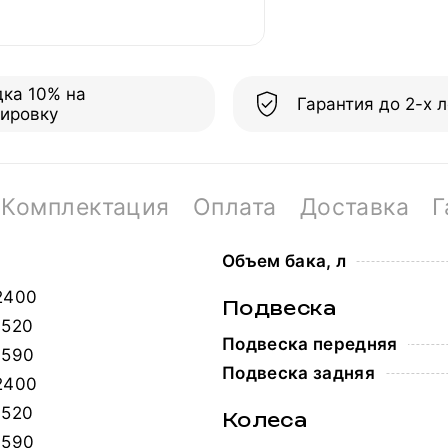
дка 10% на
Гарантия до 2-х л
пировку
Комплектация
Оплата
Доставка
Г
Объем бака, л
2400
Подвеска
1520
Подвеска передняя
1590
Подвеска задняя
2400
1520
Колеса
1590