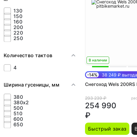
130
150
160
200
220
250
Количество тактов
В наличии
4
-14%
38 249 ₽ выгод
Снегоход Wels 200RS
Ширина гусеницы, мм
380
293 239 ₽
рас
380х2
254 990
500
510
₽
600
650
Быстрый заказ