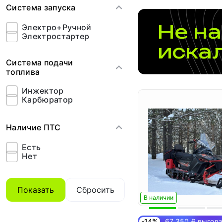
Система запуска
Не на
Электро+Ручной
Электростартер
иска
Система подачи
топлива
Инжектор
Карбюратор
Наличие ПТС
Есть
Нет
Показать
Сбросить
В наличии
-14%
67 350 ₽ выгод