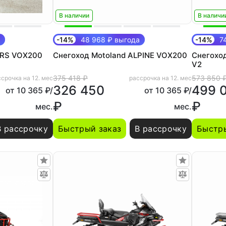
В наличии
В наличи
-14%
48 968 ₽ выгода
-14%
74
ARS VOX200
Снегоход Motoland ALPINE VOX200
Снегохо
V2
375 418 ₽
573 850 
срочка на 12. мес
рассрочка на 12. мес
326 450
499 
от 10 365 ₽/
от 10 365 ₽/
₽
₽
мес.
мес.
В рассрочку
Быстрый заказ
В рассрочку
Быстры