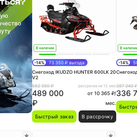
ться?
шую
ачество
нуту
В наличии
В наличи
-14%
73 350 ₽ выгода
-14%
50
Снегоход IKUDZO HUNTER 600LK 20
Снегоход
V2
562 350 ₽
387 240 
рассрочка на 12. мес
489 000
336 
от 10 365 ₽/
₽
мес.
Быстры
Быстрый заказ
В рассрочку