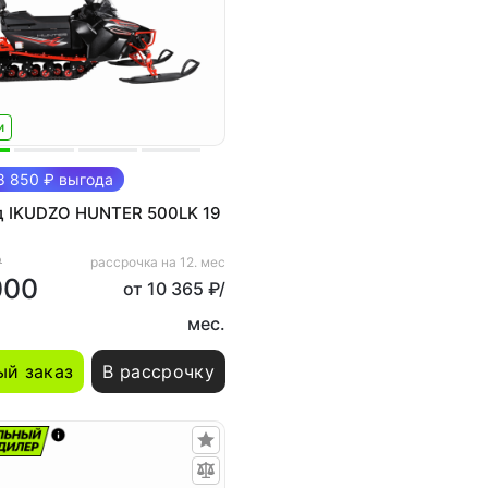
и
 850 ₽ выгода
д IKUDZO HUNTER 500LK 19
₽
рассрочка на 12. мес
000
от 10 365 ₽/
мес.
й заказ
В рассрочку