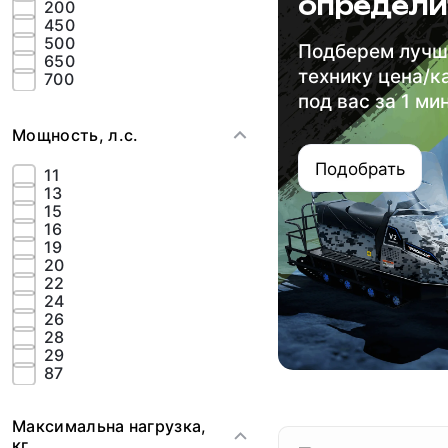
определи
200
450
500
Подберем луч
650
технику цена/к
700
под вас за 1 ми
Мощность, л.с.
Подобрать
11
13
15
16
19
20
22
24
26
28
29
87
Максимальна нагрузка,
кг