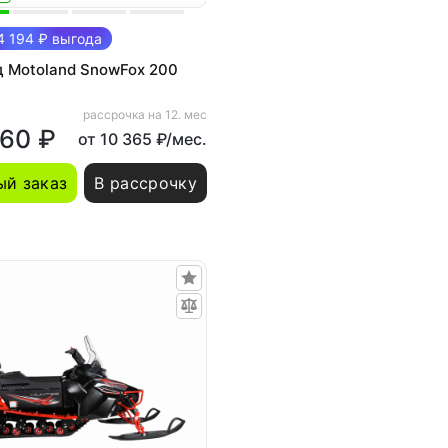
 194 ₽ выгода
 Motoland SnowFox 200
рассрочка на 12. мес
960 ₽
от 10 365 ₽/мес.
й заказ
В рассрочку