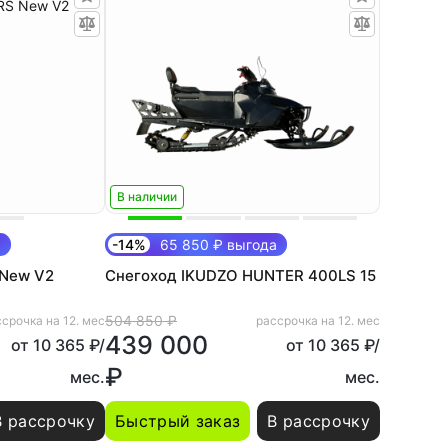
В наличии
а
-14%
65 850 ₽ выгода
 New V2
Снегоход IKUDZO HUNTER 400LS 15
504 850 ₽
срочка на 12. мес
рассрочка на 12. мес
439 000
от 10 365 ₽/
от 10 365 ₽/
₽
мес.
мес.
В рассрочку
Быстрый заказ
В рассрочку