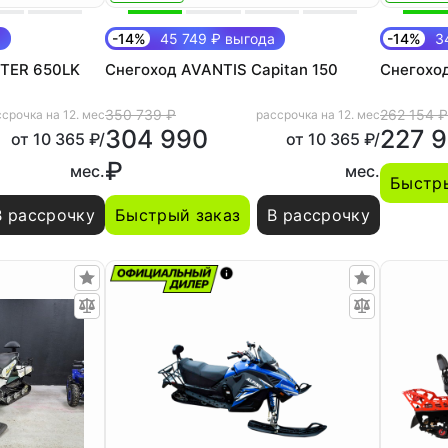
а
-14%
45 749 ₽ выгода
-14%
34
TER 650LK
Снегоход AVANTIS Capitan 150
Снегоход
350 739 ₽
262 154 ₽
срочка на 12. мес
рассрочка на 12. мес
304 990
227 
от 10 365 ₽/
от 10 365 ₽/
₽
мес.
мес.
Быстры
В рассрочку
Быстрый заказ
В рассрочку