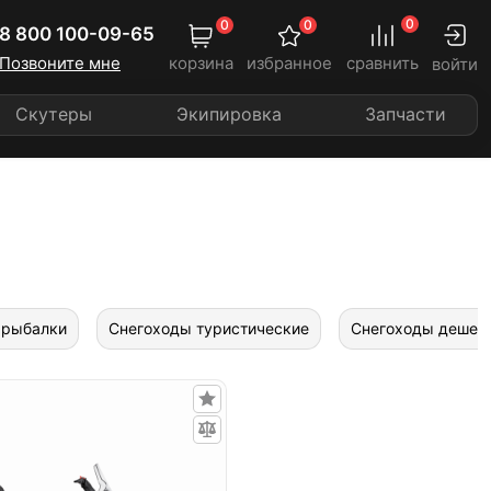
0
0
0
8 800 100-09-65
Позвоните мне
корзина
избранное
сравнить
войти
Скутеры
Экипировка
Запчасти
 рыбалки
Снегоходы туристические
Снегоходы дешев