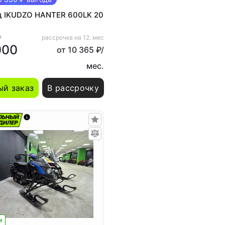
д IKUDZO HANTER 600LK 20
₽
рассрочка на 12. мес
000
от 10 365 ₽/
мес.
й заказ
В рассрочку
и