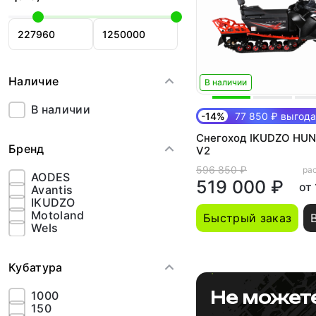
Наличие
В наличии
В наличии
-14%
77 850 ₽ выгода
Снегоход IKUDZO HUN
Бренд
V2
596 850 ₽
рас
AODES
519 000 ₽
от
Avantis
IKUDZO
Motoland
Быстрый заказ
Wels
Кубатура
Не может
1000
150