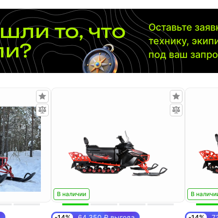
шли то, что
Оставьте зая
технику, экип
ли?
под ваш запр
В наличии
В наличи
а
-14%
64 350 ₽ выгода
-14%
73