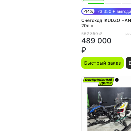
-14%
73 350 ₽ выгод
Снегоход IKUDZO HAN
20л.с
562 350 ₽
рас
489 000
₽
Быстрый заказ