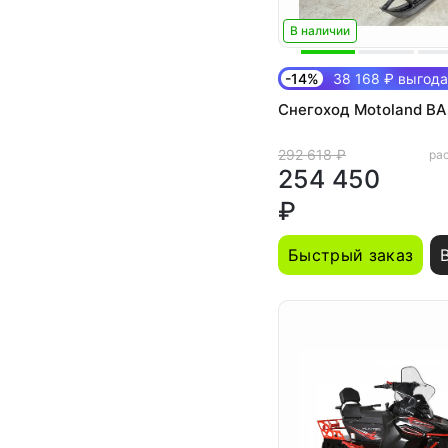
В наличии
-14%
38 168 ₽ выгода
Снегоход Motoland B
292 618 ₽
рас
254 450
₽
Быстрый заказ