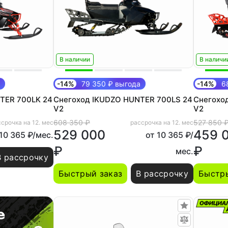
В наличии
В наличи
-14%
79 350 ₽ выгода
-14%
68
TER 700LK 24
Снегоход IKUDZO HUNTER 700LS 24
Снегохо
V2
V2
608 350 ₽
527 850 
срочка на 12. мес
рассрочка на 12. мес
529 000
459 
 10 365 ₽/мес.
от 10 365 ₽/
₽
₽
мес.
В рассрочку
Быстрый заказ
В рассрочку
Быстры
е