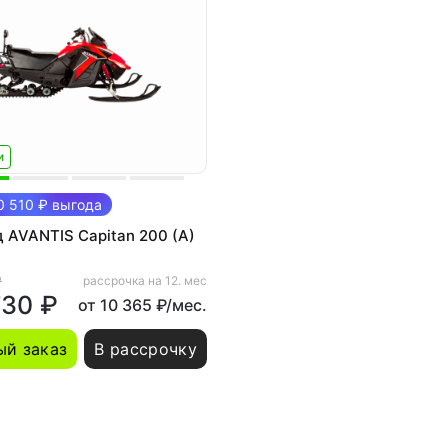
и
 510 ₽ выгода
 AVANTIS Capitan 200 (A)
₽
рассрочка на 12. мес
730 ₽
от 10 365 ₽/мес.
й заказ
В рассрочку