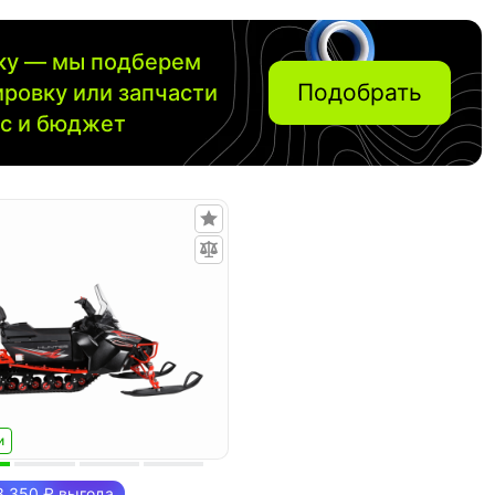
вку — мы подберем
Подобрать
ировку или запчасти
ос и бюджет
и
 350 ₽ выгода