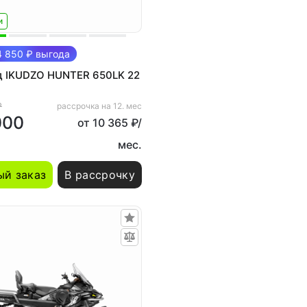
и
 850 ₽ выгода
д IKUDZO HUNTER 650LK 22
₽
рассрочка на 12. мес
000
от 10 365 ₽/
мес.
й заказ
В рассрочку