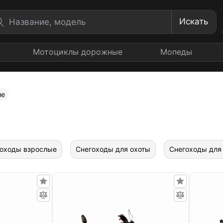
Искать
Мотоциклы дорожные
Мопеды
ие
оходы взрослые
Снегоходы для охоты
Снегоходы для