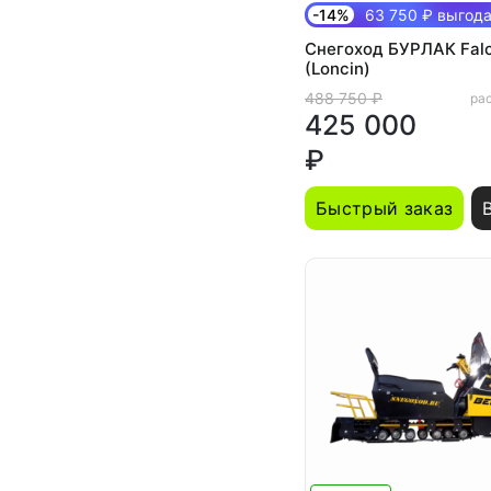
-14%
63 750 ₽ выгод
Снегоход БУРЛАК Falc
(Loncin)
488 750 ₽
рас
425 000
₽
Быстрый заказ