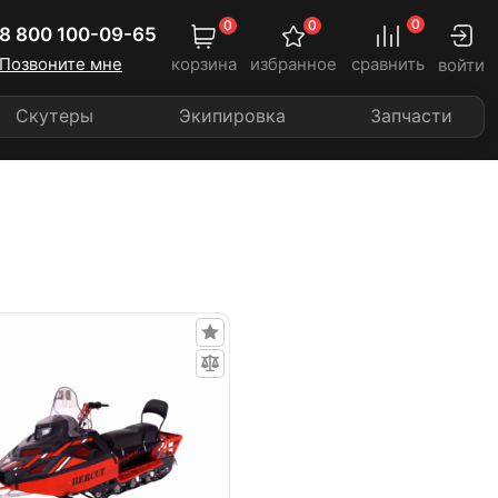
0
0
0
8 800 100-09-65
Позвоните мне
корзина
избранное
сравнить
войти
Скутеры
Экипировка
Запчасти