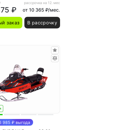
₽
рассрочка на 12. мес
875 ₽
от 10 365 ₽/мес.
й заказ
В рассрочку
и
 985 ₽ выгода