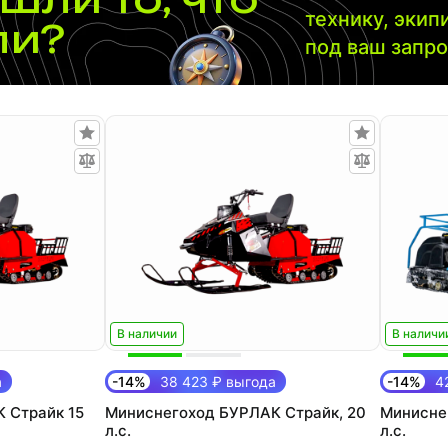
технику, экип
ли?
под ваш запр
В наличии
В наличи
а
-14%
38 423 ₽ выгода
-14%
42
 Страйк 15
Миниснегоход БУРЛАК Страйк, 20
Миниснег
л.с.
л.с.