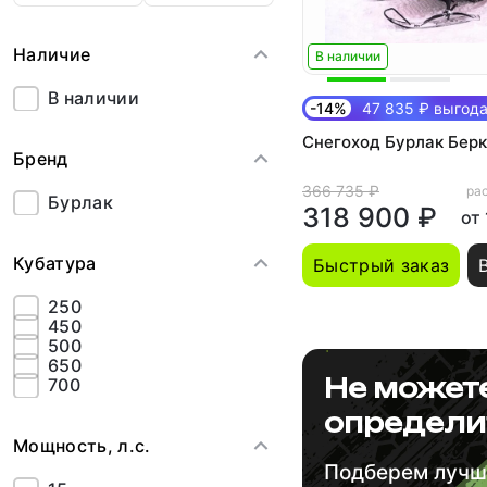
Наличие
В наличии
В наличии
-14%
47 835 ₽ выгод
Снегоход Бурлак Берку
Бренд
366 735 ₽
рас
Бурлак
318 900 ₽
от
Кубатура
Быстрый заказ
250
450
500
650
Не может
700
определи
Мощность, л.с.
Подберем луч