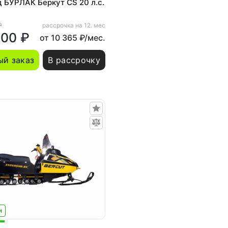
 БУРЛАК Беркут CS 20 л.с.
₽
рассрочка на 12. мес
900 ₽
от 10 365 ₽/мес.
й заказ
В рассрочку
и