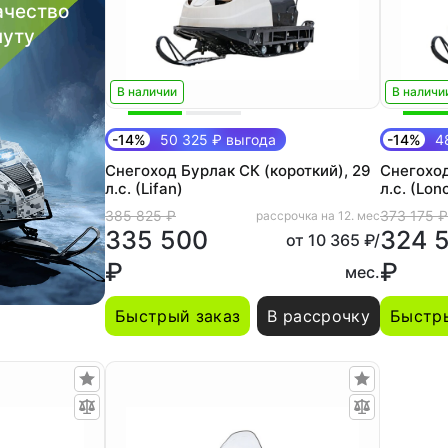
ачество
нуту
В наличии
В наличи
-14%
50 325 ₽ выгода
-14%
48
Снегоход Бурлак СК (короткий), 29
Снегоход
л.с. (Lifan)
л.с. (Lon
385 825 ₽
373 175 ₽
рассрочка на 12. мес
335 500
324 
от 10 365 ₽/
₽
₽
мес.
Быстрый заказ
В рассрочку
Быстры