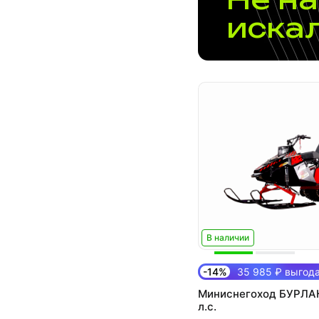
иска
В наличии
-14%
35 985 ₽ выгод
Миниснегоход БУРЛАК
л.с.