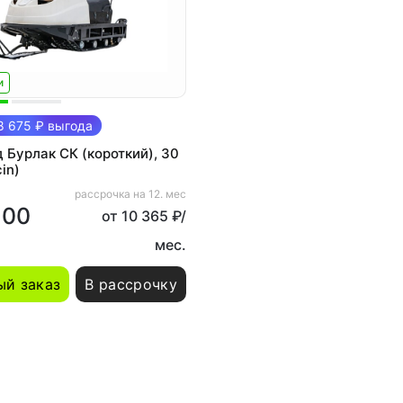
и
 675 ₽ выгода
 Бурлак СК (короткий), 30
cin)
рассрочка на 12. мес
500
от 10 365 ₽/
мес.
й заказ
В рассрочку