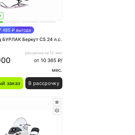
и
 485 ₽ выгода
 БУРЛАК Беркут CS 24 л.с.
₽
рассрочка на 12. мес
900
от 10 365 ₽/
мес.
й заказ
В рассрочку