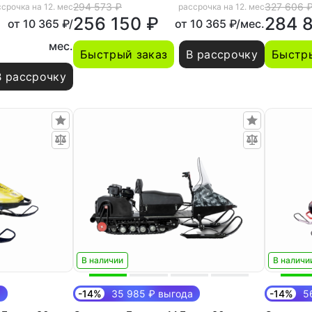
294 573 ₽
327 606 
срочка на 12. мес
рассрочка на 12. мес
256 150 ₽
284 
от 10 365 ₽/
от 10 365 ₽/мес.
мес.
Быстрый заказ
В рассрочку
Быстры
В рассрочку
В наличии
В наличи
а
-14%
35 985 ₽ выгода
-14%
56