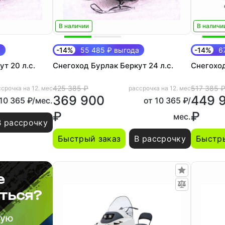
В наличии
В наличи
а
-14%
55 485 ₽ выгода
-14%
67
т 20 л.с.
Снегоход Бурлак Беркут 24 л.с.
Снегоход
425 385 ₽
517 385 
срочка на 12. мес
рассрочка на 12. мес
369 900
449 
 10 365 ₽/мес.
от 10 365 ₽/
₽
₽
мес.
В рассрочку
Быстрый заказ
В рассрочку
Быстры
е
ться?
шую