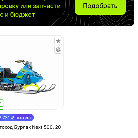
Подобрать
ировку или запчасти
ос и бюджет
и
 731 ₽ выгода
оход Бурлак Next 500, 20