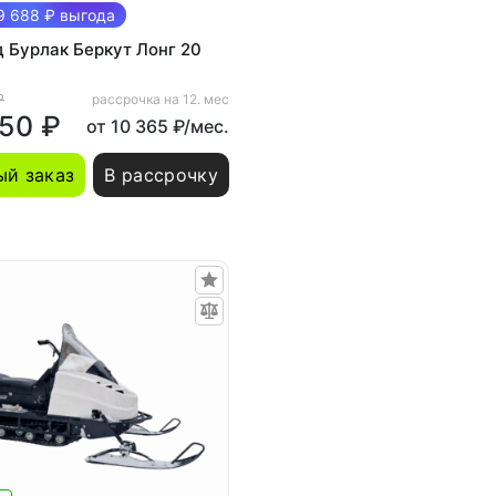
 688 ₽ выгода
 Бурлак Беркут Лонг 20
₽
рассрочка на 12. мес
250 ₽
от 10 365 ₽/мес.
й заказ
В рассрочку