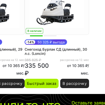
В наличии
-14%
50 325 ₽ выгода
длинный), 29
Снегоход Бурлак СД (длинный), 30
л.с. (Loncin)
385 825 ₽
срочка на 12. мес
рассрочка на 12. мес
335 500
от 10 365 ₽/
от 10 365 ₽/
₽
мес.
мес.
В рассрочку
Быстрый заказ
В рассрочку
шли то, что
Оставьте зая