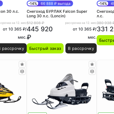
а
-14%
66 888 ₽ выгода
-14%
49
on 30 л.с.
Снегоход БУРЛАК Falcon Super
Снегоход
Long 30 л.с. (Loncin)
л.с.
512 808 ₽
380 938 
срочка на 12. мес
рассрочка на 12. мес
445 920
331 
от 10 365 ₽/
от 10 365 ₽/
₽
мес.
мес.
Быстры
В рассрочку
Быстрый заказ
В рассрочку