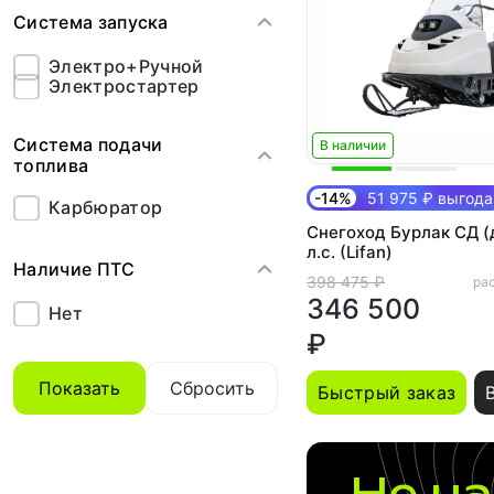
Система запуска
Электро+Ручной
Электростартер
Система подачи
В наличии
топлива
-14%
51 975 ₽ выгода
Карбюратор
Снегоход Бурлак СД (
л.с. (Lifan)
Наличие ПТС
398 475 ₽
рас
346 500
Нет
₽
Показать
Сбросить
Быстрый заказ
Не на