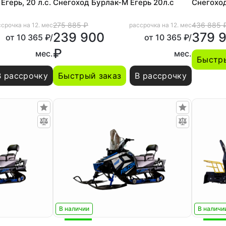
герь, 20 л.с.
Снегоход Бурлак-М Егерь 20л.с
Снегоход
275 885 ₽
436 885 
срочка на 12. мес
рассрочка на 12. мес
239 900
379 
от 10 365 ₽/
от 10 365 ₽/
₽
мес.
мес.
Быстры
В рассрочку
Быстрый заказ
В рассрочку
В наличии
В наличи