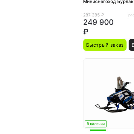
Миниснегоход Бурлак Е
287 385 ₽
рас
249 900
₽
Быстрый заказ
В наличии