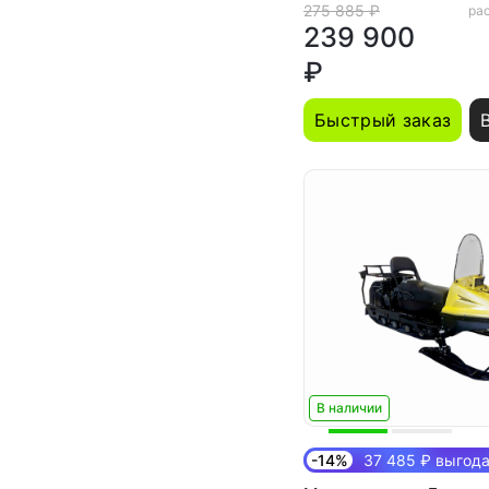
275 885 ₽
рас
239 900
₽
Быстрый заказ
В наличии
-14%
37 485 ₽ выгод