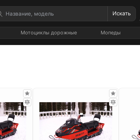
Искать
Мотоциклы дорожные
Мопеды