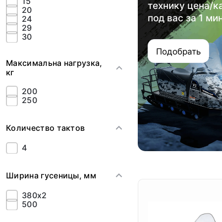
15
технику цена/к
20
под вас за 1 ми
24
29
30
Подобрать
Максимальна нагрузка,
кг
200
250
Количество тактов
4
Ширина гусеницы, мм
380х2
500