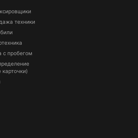
ксировщики
дажа техники
били
отехника
а с пробегом
пределение
 карточки)
ы