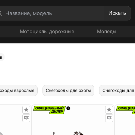
Искать
Мотоциклы дорожные
Мопеды
ов
оходы взрослые
Снегоходы для охоты
Снегоходы для