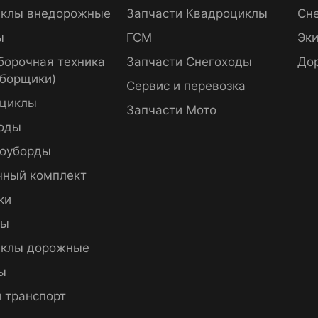
клы внедорожные
Запчасти Квадроциклы
Сне
ы
ГСМ
Эки
борочная техника
Запчасти Снегоходы
До
уборщики)
Сервис и перевозка
циклы
Запчасти Мото
оды
оуборды
чный комплект
ки
пы
клы дорожные
ы
 транспорт