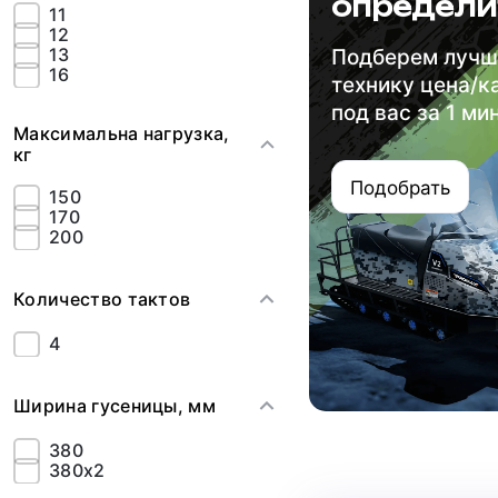
определи
11
12
13
Подберем луч
16
технику цена/к
под вас за 1 ми
Максимальна нагрузка,
кг
Подобрать
150
170
200
Количество тактов
4
Ширина гусеницы, мм
380
380х2