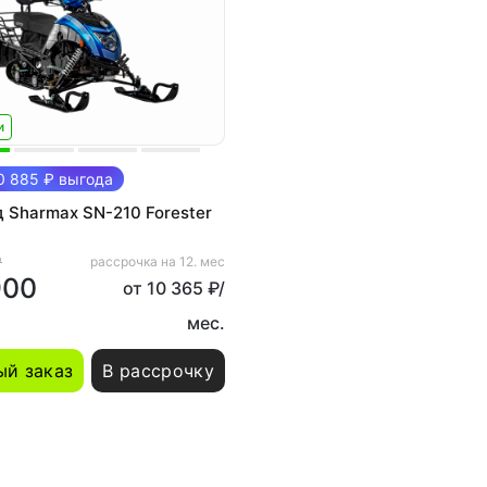
и
 885 ₽ выгода
 Sharmax SN-210 Forester
₽
рассрочка на 12. мес
900
от 10 365 ₽/
мес.
й заказ
В рассрочку