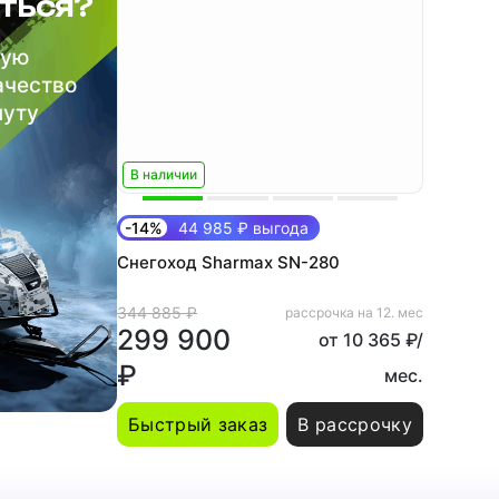
ться?
шую
ачество
нуту
В наличии
-14%
44 985 ₽ выгода
Снегоход Sharmax SN-280
344 885 ₽
рассрочка на 12. мес
299 900
от 10 365 ₽/
₽
мес.
Быстрый заказ
В рассрочку