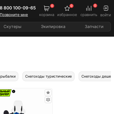
0
0
0
8 800 100-09-65
Позвоните мне
корзина
избранное
сравнить
войти
Скутеры
Экипировка
Запчасти
 рыбалки
Снегоходы туристические
Снегоходы дешев