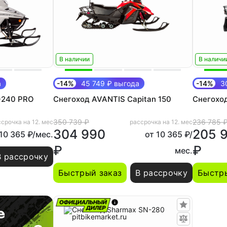
В наличии
В наличи
а
-14%
45 749 ₽ выгода
-14%
30
-240 PRO
Снегоход AVANTIS Capitan 150
Снегоход
350 739 ₽
236 785 
срочка на 12. мес
рассрочка на 12. мес
304 990
205 
 10 365 ₽/мес.
от 10 365 ₽/
₽
₽
мес.
В рассрочку
Быстрый заказ
В рассрочку
Быстры
е