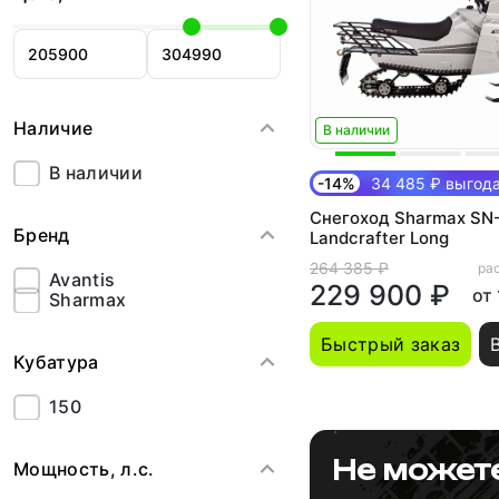
Наличие
В наличии
В наличии
-14%
34 485 ₽ выгод
Снегоход Sharmax SN
Бренд
Landcrafter Long
264 385 ₽
рас
Avantis
229 900 ₽
от
Sharmax
Быстрый заказ
Кубатура
150
Не может
Мощность, л.с.