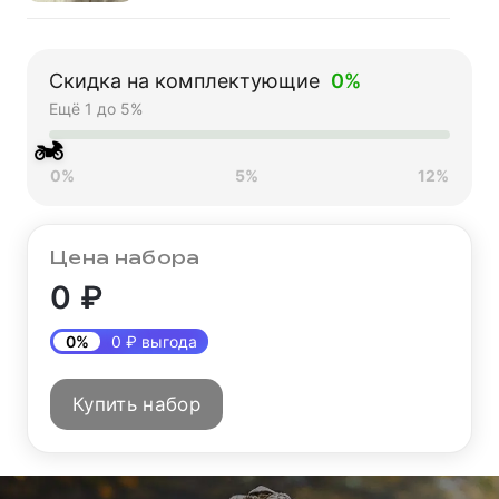
Мотозащита HIZER
AT-3500 (XL)
Скидка на комплектующие
0%
6 500 ₽
Ещё 1 до 5%
🏍
0%
5%
12%
Перчатки мото FOX
№11 Orange (M)
мотокросс
Цена набора
2 100 ₽
0 ₽
0%
0 ₽ выгода
Защита тела
(панцирь) эндуро
5 490 ₽
Купить набор