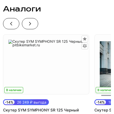
Аналоги
В наличии
В наличии
-14%
26 249 ₽ выгода
-14%
18 
Скутер SYM SYMPHONY SR 125 Черный
Скутер SY