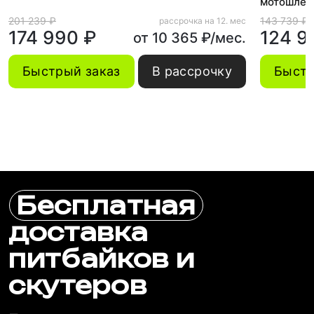
мотошлем
201 239 ₽
143 739 ₽
рассрочка на 12. мес
174 990 ₽
124 9
от 10 365 ₽/мес.
Быстрый заказ
В рассрочку
Быстр
Бесплатная
доставка
питбайков и
скутеров