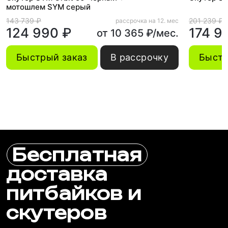
мотошлем SYM серый
143 739 ₽
201 239 ₽
рассрочка на 12. мес
124 990 ₽
174 9
от 10 365 ₽/мес.
Быстрый заказ
В рассрочку
Быстр
Бесплатная
доставка
питбайков и
скутеров