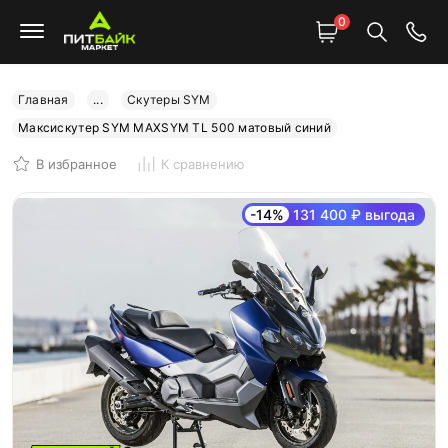
0
Главная
...
Скутеры SYM
Максискутер SYM MAXSYM TL 500 матовый синий
В избранное
К сравнению
-14%
131 400 ₽ выгода