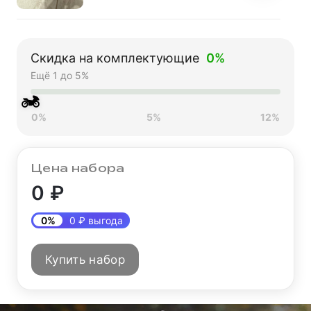
Мотозащита HIZER
AT-3500 (XL)
Скидка на комплектующие
0%
6 500 ₽
Ещё 1 до 5%
🏍
0%
5%
12%
Перчатки мото FOX
№11 Orange (M)
мотокросс
Цена набора
2 100 ₽
0 ₽
0%
0 ₽ выгода
Защита тела
(панцирь) эндуро
5 490 ₽
Купить набор