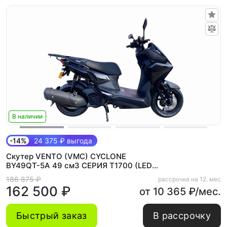
В наличии
-14%
24 375 ₽ выгода
Скутер VENTO (VMC) CYCLONE
BY49QT-5A 49 см3 СЕРИЯ T1700 (LED
панель, CBS, USB) BLACK
186 875 ₽
рассрочка на 12. мес
162 500 ₽
от 10 365 ₽/мес.
Быстрый заказ
В рассрочку