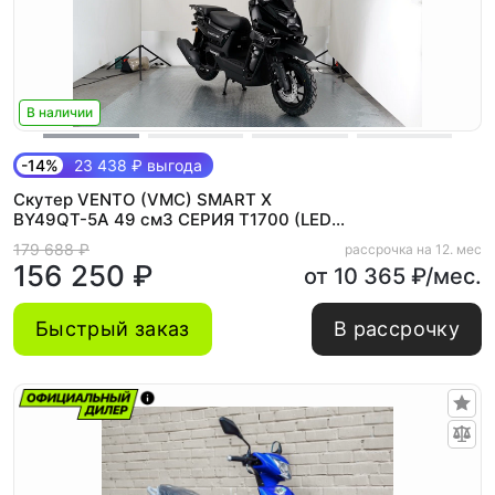
В наличии
-14%
23 438 ₽ выгода
Скутер VENTO (VMC) SMART X
BY49QT-5A 49 см3 СЕРИЯ T1700 (LED
панель, CBS, USB, сигнализация)
179 688 ₽
рассрочка на 12. мес
BLACK
156 250 ₽
от 10 365 ₽/мес.
Быстрый заказ
В рассрочку