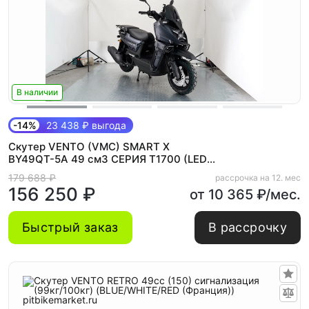
В наличии
-14%
23 438 ₽ выгода
Скутер VENTO (VMC) SMART X
BY49QT-5A 49 см3 СЕРИЯ T1700 (LED
панель, CBS, USB, сигнализация) GREY
179 688 ₽
рассрочка на 12. мес
156 250 ₽
от 10 365 ₽/мес.
Быстрый заказ
В рассрочку