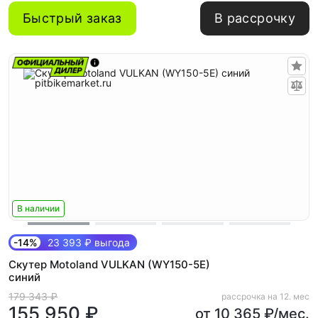
Быстрый заказ
В рассрочку
В наличии
-14%
23 393 ₽ выгода
Скутер Motoland VULKAN (WY150-5E)
синий
179 343 ₽
рассрочка на 12. мес
155 950 ₽
от 10 365 ₽/мес.