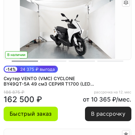
В наличии
-14%
24 375 ₽ выгода
Скутер VENTO (VMC) CYCLONE
BY49QT-5A 49 см3 СЕРИЯ T1700 (LED
панель, CBS, USB) WHITE
186 875 ₽
рассрочка на 12. мес
162 500 ₽
от 10 365 ₽/мес.
Быстрый заказ
В рассрочку