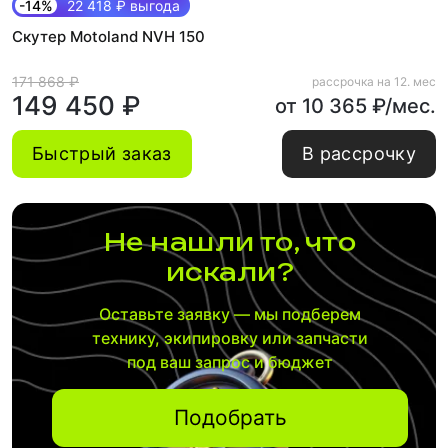
-14%
22 418 ₽ выгода
Скутер Motoland NVH 150
171 868 ₽
рассрочка на 12. мес
149 450 ₽
от 10 365 ₽/мес.
Быстрый заказ
В рассрочку
Не нашли то, что
искали?
Оставьте заявку — мы подберем
технику, экипировку или запчасти
под ваш запрос и бюджет
Подобрать