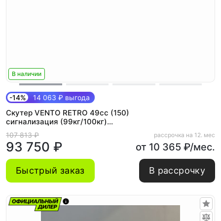
В наличии
-14%
14 063 ₽ выгода
Скутер VENTO RETRO 49cc (150)
сигнализация (99кг/100кг)
(BLUE/WHITE/RED (Франция))
107 813 ₽
рассрочка на 12. мес
93 750 ₽
от 10 365 ₽/мес.
Быстрый заказ
В рассрочку