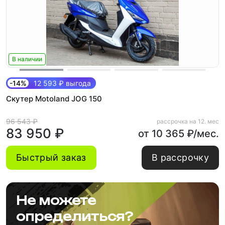
В наличии
-14%
12 593 ₽ выгода
Скутер Motoland JOG 150
96 543 ₽
рассрочка на 12. мес
83 950 ₽
от 10 365 ₽/мес.
Быстрый заказ
В рассрочку
Не можете
определиться?