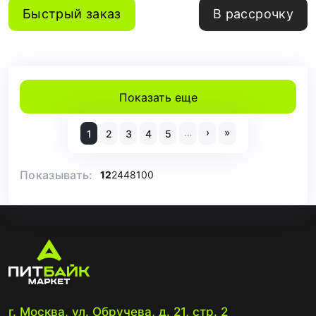
Быстрый заказ
В рассрочку
Показать еще
…
›
»
1
2
3
4
5
Показывать:
12
24
48
100
г. Москва, ул. Обручева, д. 21, стр. 2