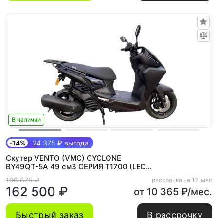
В наличии
-14%
24 375 ₽ выгода
Скутер VENTO (VMC) CYCLONE
BY49QT-5A 49 см3 СЕРИЯ T1700 (LED
панель, CBS, USB) MATT BLACK
186 875 ₽
рассрочка на 12. мес
162 500 ₽
от 10 365 ₽/мес.
Быстрый заказ
В рассрочку