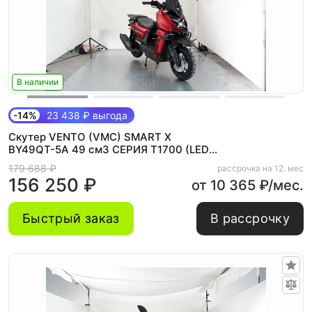
В наличии
-14%
23 438 ₽ выгода
Скутер VENTO (VMC) SMART X
BY49QT-5A 49 см3 СЕРИЯ T1700 (LED
панель, CBS, USB, сигнализация) MATT
179 688 ₽
рассрочка на 12. мес
RED
156 250 ₽
от 10 365 ₽/мес.
Быстрый заказ
В рассрочку