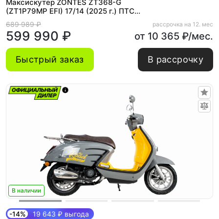
Максискутер ZONTES ZT368-G
(ZT1P79MP EFI) 17/14 (2025 г.) ПТС
(Зеленый)
689 989 ₽
рассрочка на 12. мес
599 990 ₽
от 10 365 ₽/мес.
Быстрый заказ
В рассрочку
В наличии
-14%
19 643 ₽ выгода