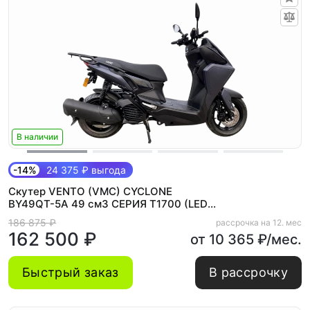
В наличии
-14%
24 375 ₽ выгода
Скутер VENTO (VMC) CYCLONE
BY49QT-5A 49 см3 СЕРИЯ T1700 (LED
панель, CBS, USB) GREY
186 875 ₽
рассрочка на 12. мес
162 500 ₽
от 10 365 ₽/мес.
Быстрый заказ
В рассрочку