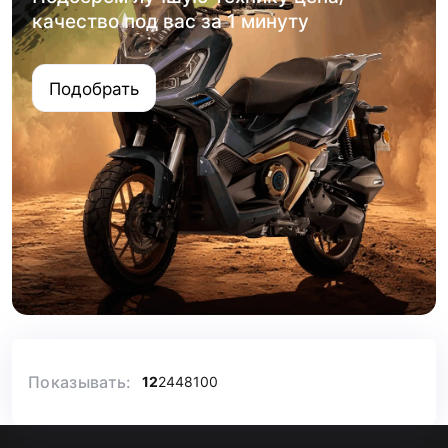
качество под вас за 1 минуту
Подобрать
Показывать:
12
24
48
100