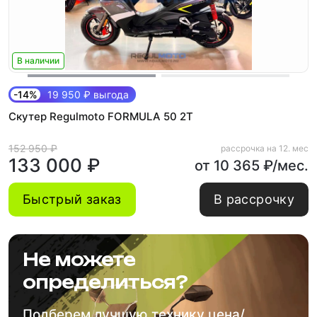
В наличии
-14%
19 950 ₽ выгода
Скутер Regulmoto FORMULA 50 2Т
152 950 ₽
рассрочка на 12. мес
133 000 ₽
от 10 365 ₽/мес.
Быстрый заказ
В рассрочку
Не можете
определиться?
Подберем лучшую технику цена/