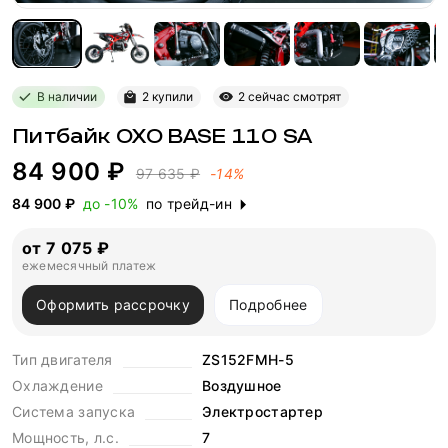
В наличии
2 купили
2 сейчас смотрят
Питбайк OXO BASE 110 SA
84 900 ₽
97 635 ₽
-14%
84 900 ₽
до -10%
по трейд-ин
от 7 075 ₽
ежемесячный платеж
Оформить рассрочку
Подробнее
Тип двигателя
ZS152FMH-5
Охлаждение
Воздушное
Система запуска
Электростартер
Мощность, л.с.
7