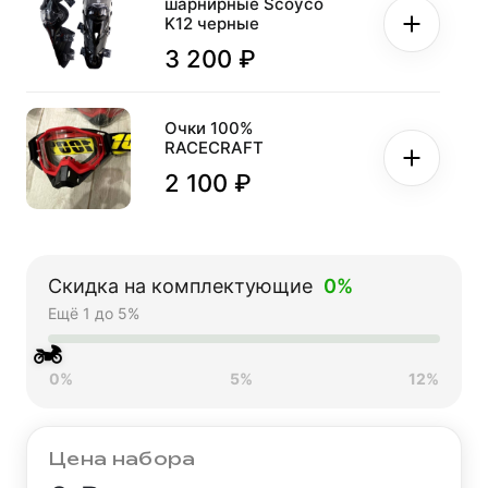
шарнирные Scoyco
K12 черные
3 200 ₽
Очки 100%
RACECRAFT
2 100 ₽
Скидка на комплектующие
0%
Ещё 1 до 5%
🏍
0%
5%
12%
Цена набора