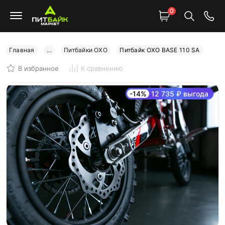
0
Главная
...
Питбайки OXO
Питбайк OXO BASE 110 SA
В избранное
К сравнению
-14%
12 735 ₽ выгода