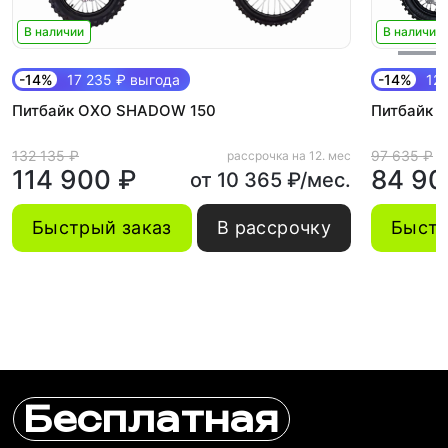
В наличии
В наличии
-14%
17 235 ₽ выгода
-14%
12 
Питбайк OXO SHADOW 150
Питбайк O
132 135 ₽
97 635 ₽
рассрочка на 12. мес
114 900 ₽
84 90
от 10 365 ₽/мес.
Быстрый заказ
В рассрочку
Быстр
Бесплатная