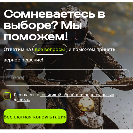
Сомневаетесь в
выборе? Мы
поможем!
Ответим на
все вопросы
и поможем принять
верное решение!
Я согласен с
политикой обработки персональных
данных.
Бесплатная консультация