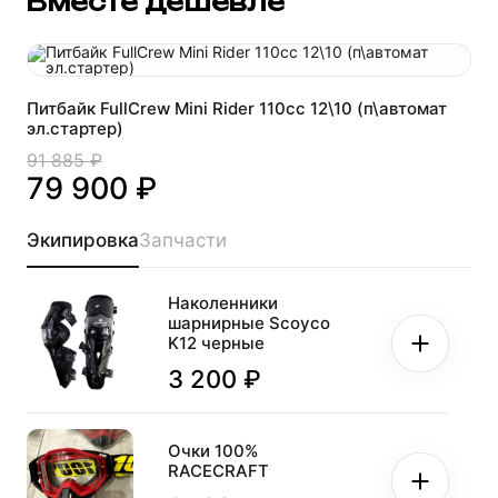
Вместе дешевле
Питбайк FullCrew Mini Rider 110сс 12\10 (п\автомат
эл.стартер)
91 885 ₽
79 900 ₽
Экипировка
Запчасти
Наколенники
шарнирные Scoyco
K12 черные
3 200 ₽
Очки 100%
RACECRAFT