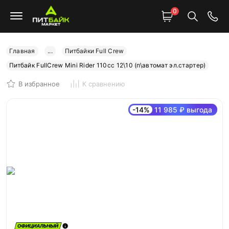
0
Главная
...
Питбайки Full Crew
Питбайк FullCrew Mini Rider 110сс 12\10 (п\автомат эл.стартер)
В избранное
К сравнению
-14%
11 985 ₽ выгода