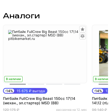
Аналоги
В наличии
В наличии
-14%
15 675 ₽ выгода
-14%
12 
Питбайк FullCrew Big Beast 150cc 17\14
Питбайк F
(механ., эл.стартер) MSD (BB)
14\12 (п\
120 175 ₽
96 140 ₽
рассрочка на 12. мес