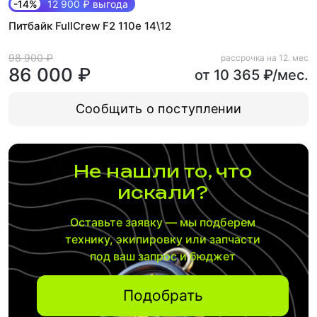
-14%
12 900 ₽ выгода
Питбайк FullCrew F2 110e 14\12
98 900 ₽
рассрочка на 12. мес
86 000 ₽
от 10 365 ₽/мес.
Сообщить о поступлении
Не нашли то, что
искали?
Оставьте заявку — мы подберем
технику, экипировку или запчасти
под ваш запрос и бюджет
Подобрать