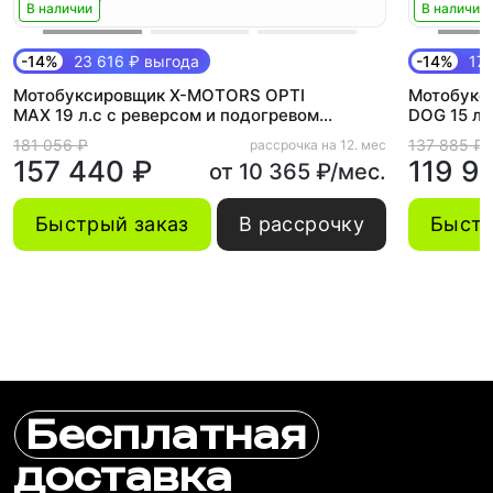
В наличии
В наличии
-14%
23 616 ₽ выгода
-14%
17 
Мотобуксировщик X-MOTORS OPTI
Мотобукс
MAX 19 л.с c реверсом и подогревом
DOG 15 л.с
ручек
181 056 ₽
137 885 ₽
рассрочка на 12. мес
157 440 ₽
119 9
от 10 365 ₽/мес.
Быстрый заказ
В рассрочку
Быстр
Бесплатная
доставка