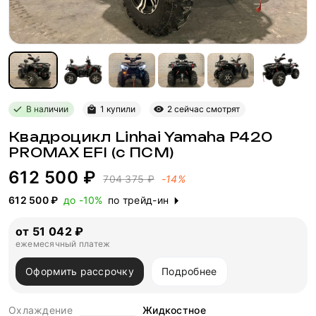
В наличии
1 купили
2 сейчас смотрят
Квадроцикл Linhai Yamaha P420
PROMAX EFI (с ПСМ)
612 500 ₽
704 375 ₽
-14%
612 500 ₽
до -10%
по трейд-ин
от 51 042 ₽
ежемесячный платеж
Оформить рассрочку
Подробнее
Охлаждение
Жидкостное