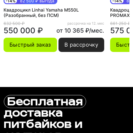
-14%
82 500 ₽ выгода
-14%
86 
Квадроцикл Linhai Yamaha M550L
Квадроцик
(Разобранный, без ПСМ)
PROMAX E
632 500 ₽
661 250 ₽
рассрочка на 12. мес
550 000 ₽
575 0
от 10 365 ₽/мес.
Быстрый заказ
В рассрочку
Быстр
Бесплатная
доставка
питбайков и