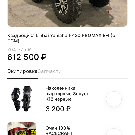
Квадроцикл Linhai Yamaha P420 PROMAX EFI (с
ПСМ)
704 375 ₽
612 500 ₽
Экипировка
Запчасти
Наколенники
шарнирные Scoyco
K12 черные
3 200 ₽
Очки 100%
RACECRAFT