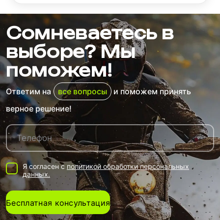
Сомневаетесь в
выборе? Мы
поможем!
Ответим на
все вопросы
и поможем принять
верное решение!
Я согласен с
политикой обработки персональных
данных.
Бесплатная консультация