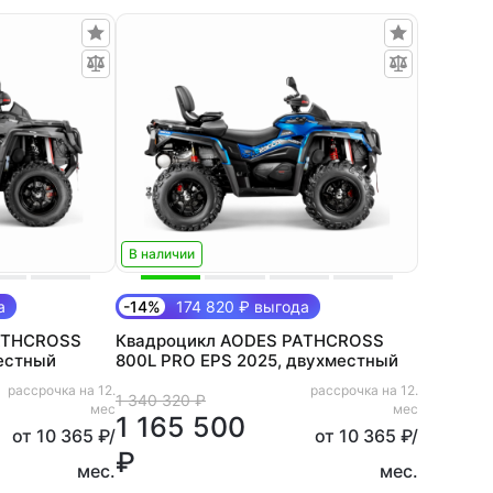
В наличии
а
-14%
174 820 ₽ выгода
ATHCROSS
Квадроцикл AODES PATHCROSS
естный
800L PRO EPS 2025, двухместный
рассрочка на 12.
рассрочка на 12.
1 340 320 ₽
мес
мес
1 165 500
от 10 365 ₽/
от 10 365 ₽/
₽
мес.
мес.