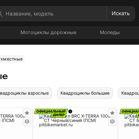
Искать
Мотоциклы дорожные
Мопеды
ухместные
ые
вадроциклы взрослые
Квадроциклы большие
Квадро