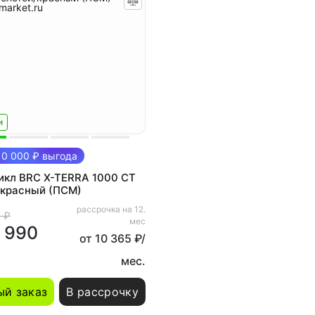
и
0 000 ₽ выгода
икл BRC X-TERRA 1000 CT
/красный (ПСМ)
рассрочка на 12.
 ₽
мес
 990
от 10 365 ₽/
мес.
й заказ
В рассрочку