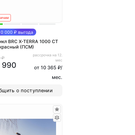
личии
0 000 ₽ выгода
икл BRC X-TERRA 1000 CT
красный (ПСМ)
рассрочка на 12.
 ₽
мес
 990
от 10 365 ₽/
мес.
бщить о поступлении