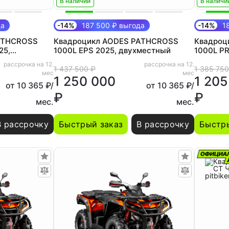
В наличии
В наличи
да
-14%
187 500 ₽ выгода
-14%
18
ATHCROSS
Квадроцикл AODES PATHCROSS
Квадроц
25,
1000L EPS 2025, двухместный
1000L P
рассрочка на 12.
рассрочка на 12.
1 437 500 ₽
1 385 750
мес
мес
1 250 000
1 205
от 10 365 ₽/
от 10 365 ₽/
₽
₽
мес.
мес.
В рассрочку
Быстрый заказ
В рассрочку
Быстры