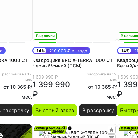
В наличии
В наличи
да
-14%
210 000 ₽ выгода
-14%
21
RRA 1000 CT
Квадроцикл BRC X-TERRA 1000 CT
Квадроц
)
Черный/синий (ПСМ)
Белый/к
рассрочка на 12.
рассрочка на 12.
1 609 990 ₽
1 609 990
мес
мес
1 399 990
1 399
от 10 365 ₽/
от 10 365 ₽/
₽
₽
мес.
мес.
В рассрочку
Быстрый заказ
В рассрочку
Быстры
е