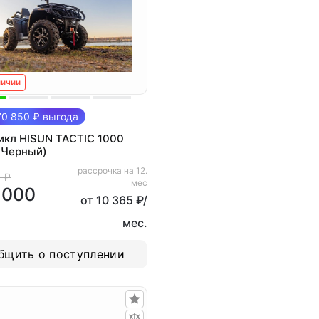
личии
0 850 ₽ выгода
икл HISUN TACTIC 1000
(Черный)
рассрочка на 12.
 ₽
мес
 000
от 10 365 ₽/
мес.
бщить о поступлении