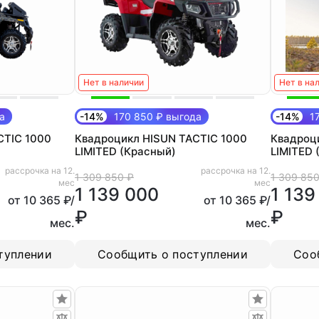
Нет в наличии
Нет в на
а
-14%
170 850 ₽ выгода
-14%
17
CTIC 1000
Квадроцикл HISUN TACTIC 1000
Квадроц
LIMITED (Красный)
LIMITED 
рассрочка на 12.
рассрочка на 12.
1 309 850 ₽
1 309 850
мес
мес
1 139 000
1 139
от 10 365 ₽/
от 10 365 ₽/
₽
₽
мес.
мес.
туплении
Сообщить о поступлении
Соо