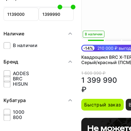
Наличие
В наличии
В наличии
-14%
210 000 ₽ выго
Квадроцикл BRC X-TE
Бренд
Серый/красный (ПСМ
1 609 990 ₽
AODES
1 399 990
BRC
HISUN
₽
Кубатура
Быстрый заказ
1000
800
Не может