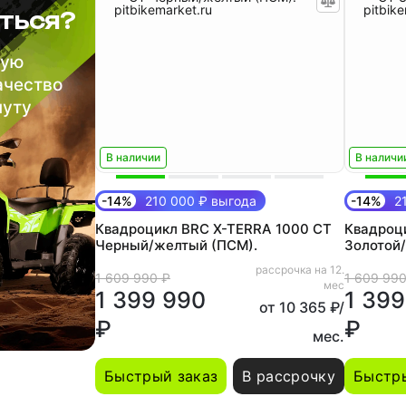
ться?
шую
ачество
нуту
В наличии
В наличи
-14%
210 000 ₽ выгода
-14%
21
Квадроцикл BRC X-TERRA 1000 CT
Квадроц
Черный/желтый (ПСМ).
Золотой
рассрочка на 12.
1 609 990 ₽
1 609 990
мес
1 399 990
1 399
от 10 365 ₽/
₽
₽
мес.
Быстрый заказ
В рассрочку
Быстры