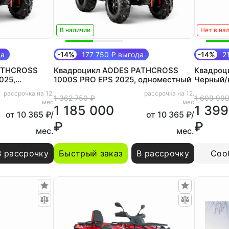
В наличии
Нет в на
да
-14%
177 750 ₽ выгода
-14%
21
ATHCROSS
Квадроцикл AODES PATHCROSS
Квадроц
025,
1000S PRO EPS 2025, одноместный
Черный/
рассрочка на 12.
рассрочка на 12.
1 362 750 ₽
1 609 990
мес
мес
1 185 000
1 399
от 10 365 ₽/
от 10 365 ₽/
₽
₽
мес.
мес.
В рассрочку
Быстрый заказ
В рассрочку
Соо