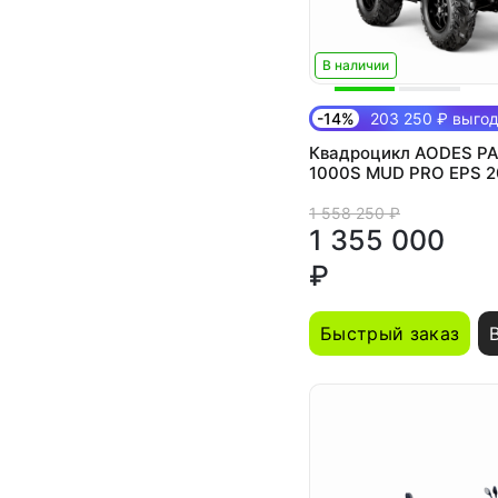
В наличии
-14%
203 250 ₽ выго
Квадроцикл AODES P
1000S MUD PRO EPS 2
одноместный
1 558 250 ₽
1 355 000
₽
Быстрый заказ