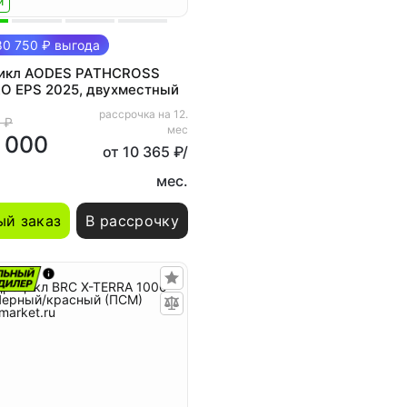
и
0 750 ₽ выгода
икл AODES PATHCROSS
RO EPS 2025, двухместный
рассрочка на 12.
 ₽
мес
 000
от 10 365 ₽/
мес.
й заказ
В рассрочку