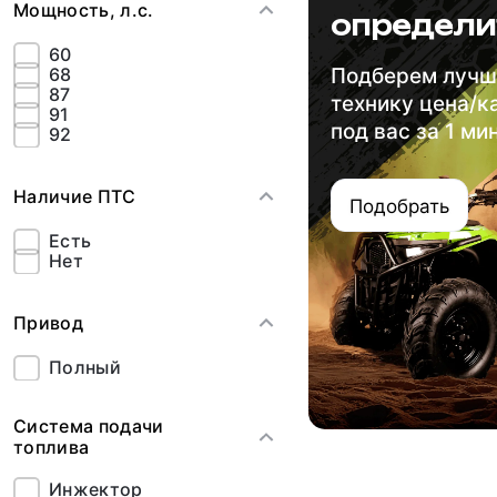
Мощность, л.с.
определи
60
68
Подберем луч
87
технику цена/к
91
под вас за 1 ми
92
Наличие ПТС
Подобрать
Есть
Нет
Привод
Полный
Система подачи
топлива
Инжектор