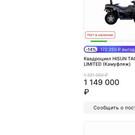
Нет в наличии
-14%
172 350 ₽ выгод
Квадроцикл HISUN TA
LIMITED (Камуфляж)
1 321 350 ₽
1 149 000
₽
Сообщить о пос