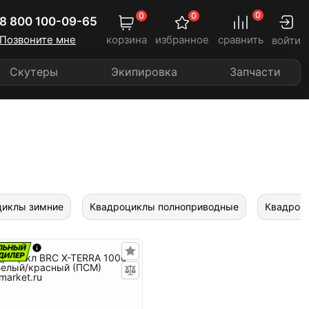
0
0
0
8 800 100-09-65
Позвоните мне
корзина
избранное
сравнить
войти
Скутеры
Экипировка
Запчасти
циклы зимние
Квадроциклы полноприводные
Квадроц