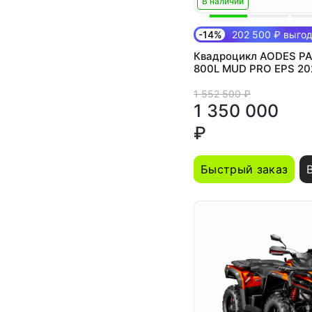
В наличии
-14%
202 500 ₽ выго
Квадроцикл AODES P
800L MUD PRO EPS 20
двухместный
1 552 500 ₽
1 350 000
₽
Быстрый заказ