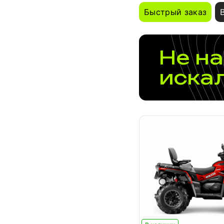
Быстрый заказ
Не на
иска