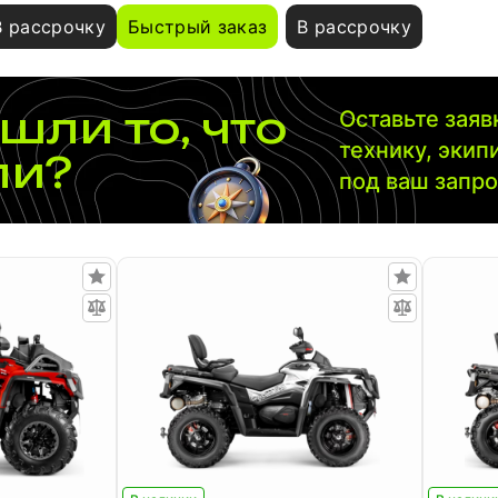
В рассрочку
Быстрый заказ
В рассрочку
шли то, что
Оставьте зая
технику, экип
ли?
под ваш запр