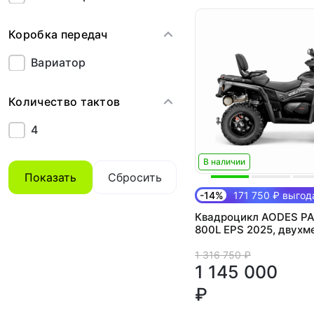
Коробка передач
Вариатор
Количество тактов
4
В наличии
Показать
Сбросить
-14%
171 750 ₽ выгод
Квадроцикл AODES P
800L EPS 2025, двухм
1 316 750 ₽
1 145 000
₽