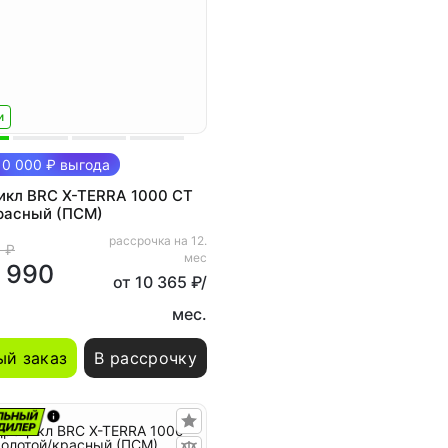
и
0 000 ₽ выгода
икл BRC X-TERRA 1000 CT
расный (ПСМ)
рассрочка на 12.
 ₽
мес
 990
от 10 365 ₽/
мес.
й заказ
В рассрочку