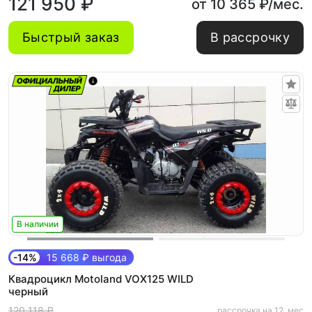
121 950 ₽
от 10 365 ₽/мес.
Быстрый заказ
В рассрочку
В наличии
-14%
15 668 ₽ выгода
Квадроцикл Motoland VOX125 WILD
черный
120 118 ₽
рассрочка на 12. мес