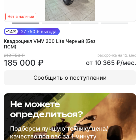
Нет в наличии
-14%
27 750 ₽ выгода
Квадроцикл VMV 200 Lite Черный (Без
ПСМ)
212 750 ₽
рассрочка на 12. мес
185 000 ₽
от 10 365 ₽/мес.
Сообщить о поступлении
Не можете
определиться?
Подберем лучшую технику цена/
качество под вас за 1 минуту