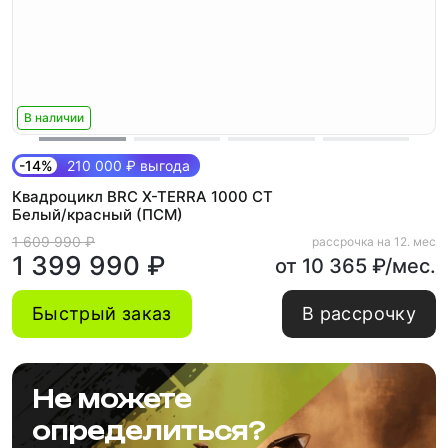
В наличии
-14%
210 000 ₽ выгода
Квадроцикл BRC X-TERRA 1000 CT
Белый/красный (ПСМ)
1 609 990 ₽
рассрочка на 12. мес
1 399 990 ₽
от 10 365 ₽/мес.
Быстрый заказ
В рассрочку
Не можете
определиться?