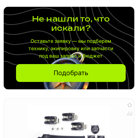
Не нашли то, что
искали?
Оставьте заявку — мы подберем
технику, экипировку или запчасти
под ваш запрос и бюджет
Подобрать