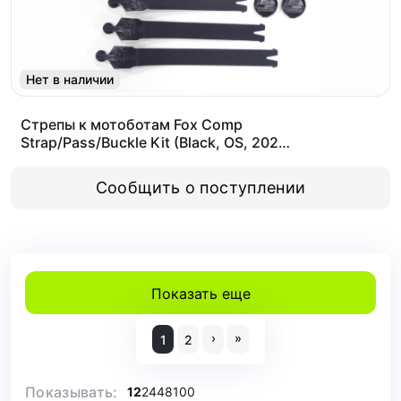
Нет в наличии
Стрепы к мотоботам Fox Comp
Strap/Pass/Buckle Kit (Black, OS, 2020
(25430-001-OS))
Сообщить о поступлении
Показать еще
›
»
1
2
Показывать:
12
24
48
100