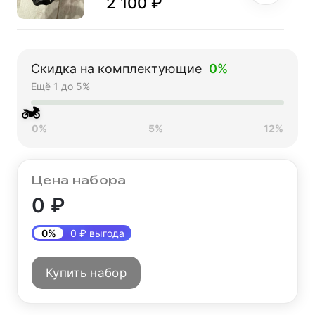
2 100 ₽
Перчатки мото FOX
№11 Orange (L)
Скидка на комплектующие
0%
мотокросс
Ещё 1 до 5%
2 100 ₽
🏍
0%
5%
12%
Цена набора
0 ₽
0%
0 ₽ выгода
Купить набор