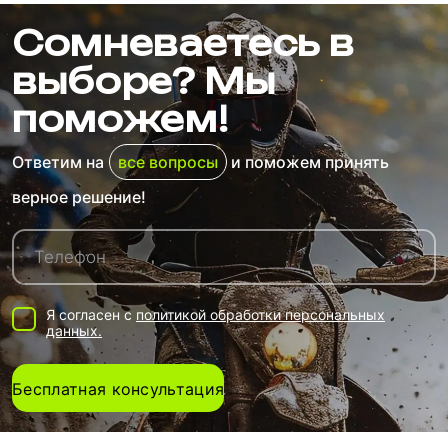
Сомневаетесь в
выборе? Мы
поможем!
Ответим на
все вопросы
и поможем принять
верное решение!
Я согласен с
политикой обработки персональных
данных.
Бесплатная консультация