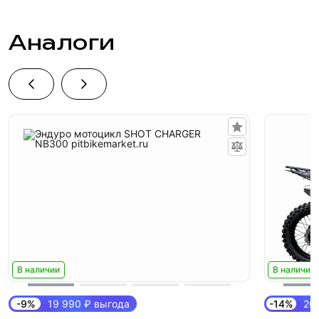
Аналоги
В наличии
В наличии
-9%
19 990 ₽ выгода
-14%
26 