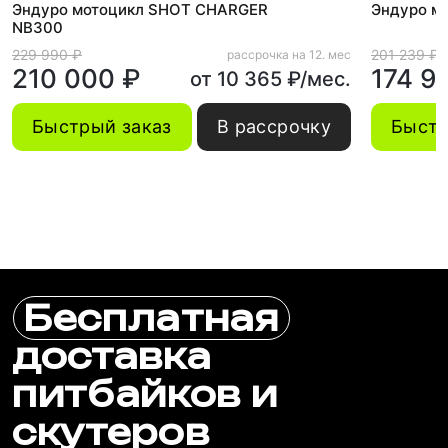
Эндуро мотоцикл SHOT CHARGER
Эндуро м
NB300
229 990 ₽
201 239 ₽
рассрочка на 12. мес
210 000 ₽
174 9
от 10 365 ₽/мес.
Быстрый заказ
В рассрочку
Быстр
Бесплатная
доставка
питбайков и
скутеров