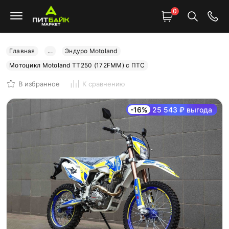
0
Главная
...
Эндуро Motoland
Мотоцикл Motoland TT250 (172FMM) с ПТС
В избранное
К сравнению
-16%
25 543 ₽ выгода