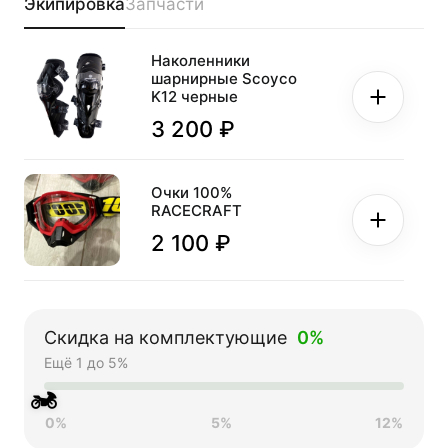
Экипировка
Запчасти
Наколенники
шарнирные Scoyco
K12 черные
3 200 ₽
Очки 100%
RACECRAFT
2 100 ₽
Перчатки мото FOX
№11 Orange (L)
Скидка на комплектующие
0%
мотокросс
Ещё 1 до 5%
2 100 ₽
🏍
0%
5%
12%