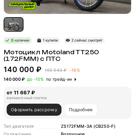
В наличии
1 купили
2 сейчас смотрят
Мотоцикл Motoland TT250
(172FMM) с ПТС
140 000 ₽
165 543 ₽
-16%
140 000 ₽
до -10%
по трейд-ин
от 11 667 ₽
ежемесячный платеж
Оформить рассрочку
Подробнее
Тип двигателя
ZS172FMM-3A (CB250-F)
Охлаждение
Воздушное