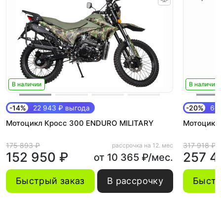
В наличии
В наличии
-14%
22 943 ₽ выгода
-20%
60 
Мотоцикл Кросс 300 ENDURO MILITARY
Мотоцикл 
175 893 ₽
317 918 ₽
рассрочка на 12. мес
152 950 ₽
257 4
от 10 365 ₽/мес.
Быстрый заказ
В рассрочку
Быстр