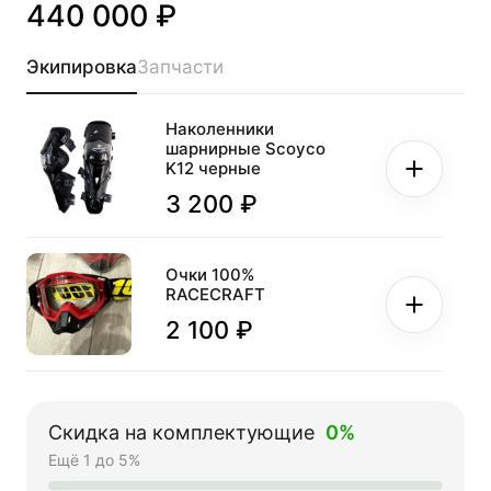
440 000 ₽
Экипировка
Запчасти
Наколенники
шарнирные Scoyco
K12 черные
3 200 ₽
Очки 100%
RACECRAFT
2 100 ₽
Перчатки мото FOX
№11 Orange (L)
Скидка на комплектующие
0%
мотокросс
Ещё 1 до 5%
2 100 ₽