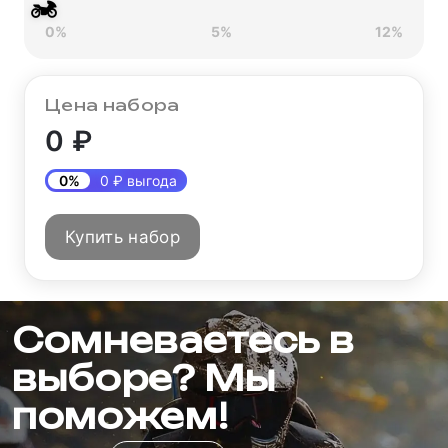
🏍
0%
5%
12%
Цена набора
0 ₽
0%
0 ₽ выгода
Купить набор
Сомневаетесь в
выборе? Мы
поможем!