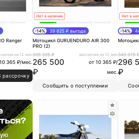
Нет в наличии
Нет в на
-14%
39 825 ₽ выгода
-14%
44
O Ranger
Мотоцикл GURUENDURO AIR 300
Мотоцик
PRO (2)
305 325 ₽
340 975 
срочка на 12. мес
рассрочка на 12. мес
265 500
296 
 10 365 ₽/мес.
от 10 365 ₽/
₽
₽
мес.
В рассрочку
Сообщить о поступлении
Соо
е
ться?
шую