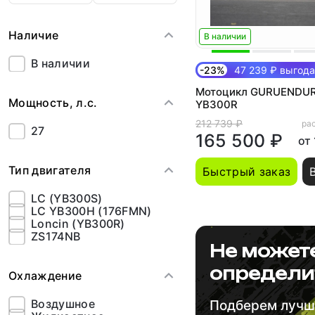
Наличие
В наличии
В наличии
-23%
47 239 ₽ выгода
Мотоцикл GURUENDUR
Мощность, л.с.
YB300R
212 739 ₽
рас
27
165 500 ₽
от
Тип двигателя
Быстрый заказ
LC (YB300S)
LC YB300H (176FMN)
Loncin (YB300R)
ZS174NB
Не может
определи
Охлаждение
Воздушное
Подберем луч