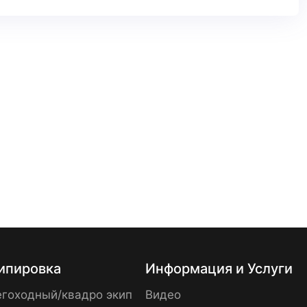
ипировка
Информация и Услуги
гоходный/квадро экип
Видео