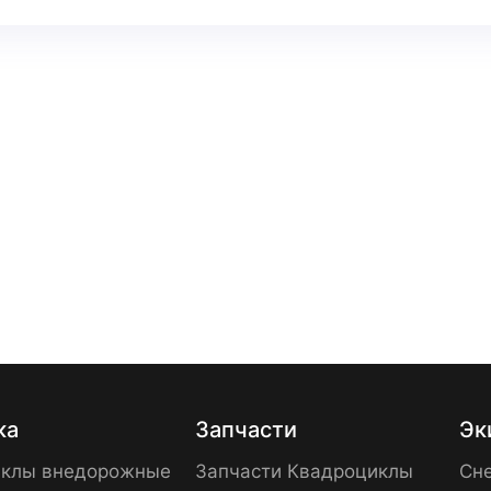
ка
Запчасти
Эк
клы внедорожные
Запчасти Квадроциклы
Сне