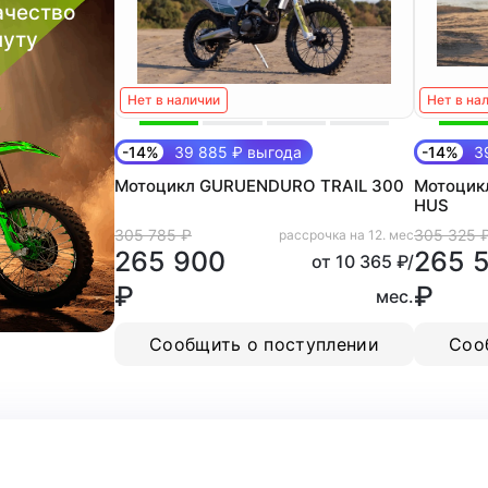
ачество
нуту
Нет в наличии
Нет в на
-14%
39 885 ₽ выгода
-14%
39
Мотоцикл GURUENDURO TRAIL 300
Мотоцик
HUS
305 785 ₽
305 325 
рассрочка на 12. мес
265 900
265 
от 10 365 ₽/
₽
₽
мес.
Сообщить о поступлении
Соо