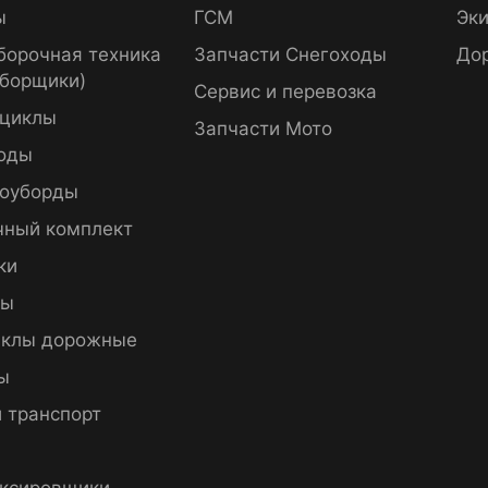
ы
ГСМ
Эки
борочная техника
Запчасти Снегоходы
До
уборщики)
Сервис и перевозка
циклы
Запчасти Мото
оды
оуборды
чный комплект
ки
пы
клы дорожные
ы
 транспорт