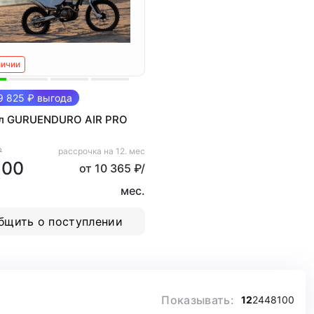
личии
 825 ₽ выгода
л GURUENDURO AIR PRO
₽
рассрочка на 12. мес
500
от 10 365 ₽/
мес.
бщить о поступлении
Показывать:
12
24
48
100