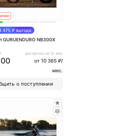
личии
 475 ₽ выгода
л GURUENDURO NB300X
₽
рассрочка на 12. мес
500
от 10 365 ₽/
мес.
бщить о поступлении