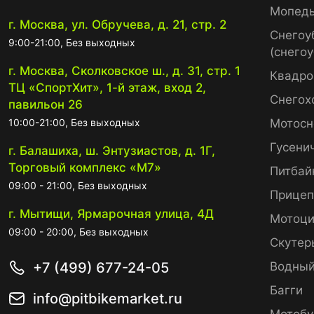
Мопед
г. Москва, ул. Обручева, д. 21, стр. 2
Снегоу
9:00-21:00, Без выходных
(снего
г. Москва, Сколковское ш., д. 31, стр. 1
Квадро
ТЦ «СпортХит», 1-й этаж, вход 2,
Снегох
павильон 26
10:00-21:00, Без выходных
Мотосн
Гусени
г. Балашиха, ш. Энтузиастов, д. 1Г,
Торговый комплекс «М7»
Питбай
09:00 - 21:00, Без выходных
Прице
г. Мытищи, Ярмарочная улица, 4Д
Мотоци
09:00 - 20:00, Без выходных
Скутер
+7 (499) 677-24-05
Водный
Багги
info@pitbikemarket.ru