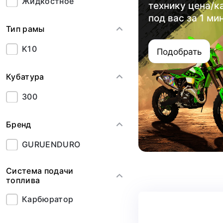
Жидкостное
технику цена/к
под вас за 1 ми
Тип рамы
K10
Подобрать
Кубатура
300
Бренд
GURUENDURO
Система подачи
топлива
Карбюратор