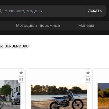
Искать
Мотоциклы дорожные
Мопеды
ро GURUENDURO