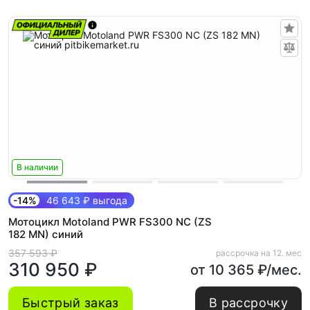
В наличии
-14%
46 643 ₽ выгода
Мотоцикл Motoland PWR FS300 NC (ZS
182 MN) синий
357 593 ₽
рассрочка на 12. мес
310 950 ₽
от 10 365 ₽/мес.
Быстрый заказ
В рассрочку