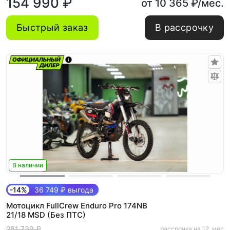
154 990 ₽
от 10 365 ₽/мес.
Быстрый заказ
В рассрочку
В наличии
-14%
36 749 ₽ выгода
Мотоцикл FullCrew Enduro Pro 174NB
21/18 MSD (Без ПТС)
281 739 ₽
рассрочка на 12. мес