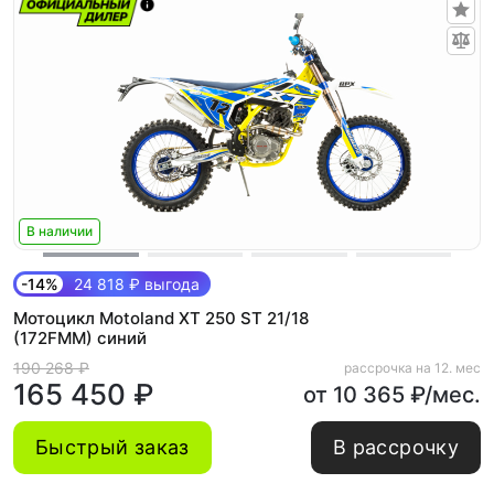
В наличии
-14%
24 818 ₽ выгода
Мотоцикл Motoland XT 250 ST 21/18
(172FMM) синий
190 268 ₽
рассрочка на 12. мес
165 450 ₽
от 10 365 ₽/мес.
Быстрый заказ
В рассрочку