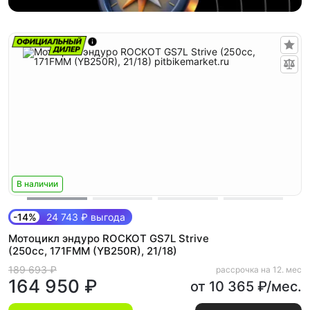
В наличии
-14%
24 743 ₽ выгода
Мотоцикл эндуро ROCKOT GS7L Strive
(250cc, 171FMM (YB250R), 21/18)
189 693 ₽
рассрочка на 12. мес
164 950 ₽
от 10 365 ₽/мес.