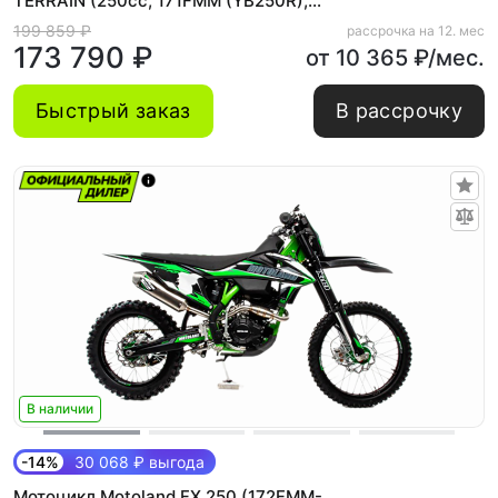
TERRAIN (250cc, 171FMM (YB250R),
21/18, ЭПТС)
199 859 ₽
рассрочка на 12. мес
173 790 ₽
от 10 365 ₽/мес.
Быстрый заказ
В рассрочку
В наличии
-14%
30 068 ₽ выгода
Мотоцикл Motoland FX 250 (172FMM-