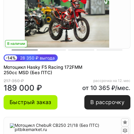
В наличии
-14%
28 350 ₽ выгода
Мотоцикл Hasky F5 Racing 172FMM
250cc MSD (Без ПТС)
217 350 ₽
рассрочка на 12. мес
189 000 ₽
от 10 365 ₽/мес.
Быстрый заказ
В рассрочку