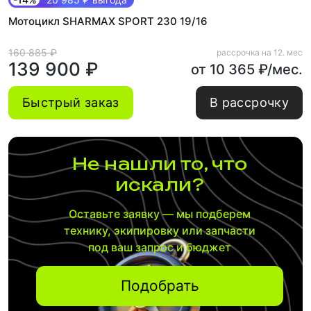
Мотоцикл SHARMAX SPORT 230 19/16
160 885 ₽
рассрочка на 12. мес
139 900 ₽
от 10 365 ₽/мес.
Быстрый заказ
В рассрочку
Не нашли то, что
искали?
Оставьте заявку — мы подберем
технику, экипировку или запчасти
под ваш запрос и бюджет
Подобрать