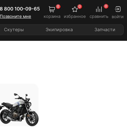
0
0
0
8 800 100-09-65
Позвоните мне
корзина
избранное
сравнить
войти
Скутеры
Экипировка
Запчасти