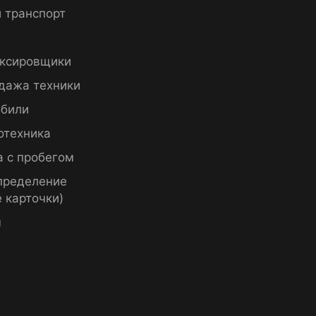
 транспорт
ксировщики
дажа техники
били
отехника
а с пробегом
пределение
 карточки)
ы