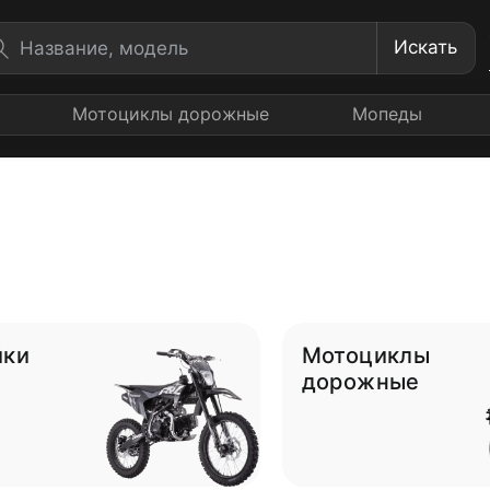
Искать
Мотоциклы дорожные
Мопеды
йки
Мотоциклы
дорожные