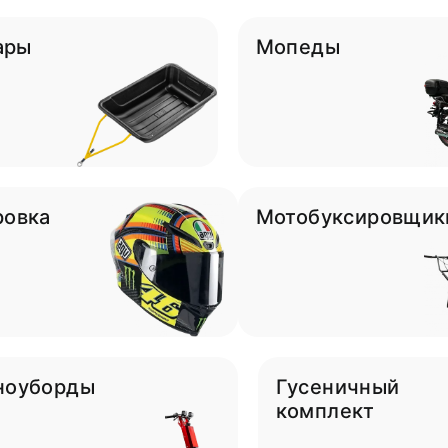
ары
Мопеды
ровка
Мотобуксировщик
ноуборды
Гусеничный
комплект