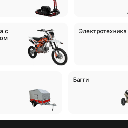
а с
Электротехника
гом
ы
Багги