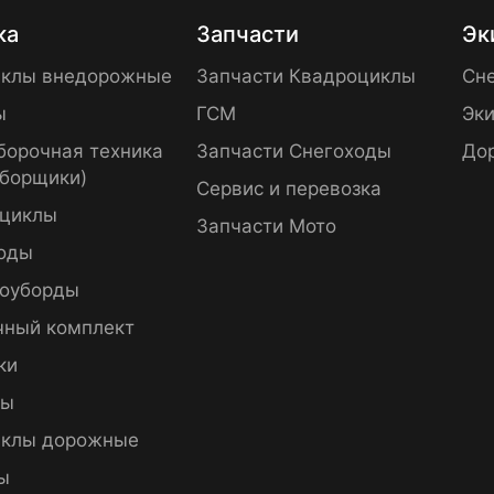
ка
Запчасти
Эк
клы внедорожные
Запчасти Квадроциклы
Сне
ы
ГСМ
Эки
борочная техника
Запчасти Снегоходы
До
уборщики)
Сервис и перевозка
циклы
Запчасти Мото
оды
оуборды
чный комплект
ки
пы
клы дорожные
ы