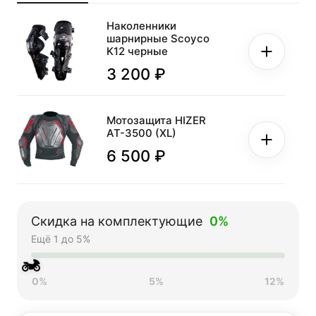
Наколенники
шарнирные Scoyco
K12 черные
3 200 ₽
Мотозащита HIZER
AT-3500 (XL)
6 500 ₽
Защита тела
Скидка на комплектующие
0%
(панцирь) эндуро
Ещё 1 до 5%
5 490 ₽
🏍
0%
5%
12%