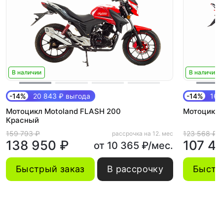
В наличии
В наличии
-14%
20 843 ₽ выгода
-14%
16 
Мотоцикл Motoland FLASH 200
Мотоцикл
Красный
159 793 ₽
123 568 ₽
рассрочка на 12. мес
138 950 ₽
107 4
от 10 365 ₽/мес.
Быстрый заказ
В рассрочку
Быстр