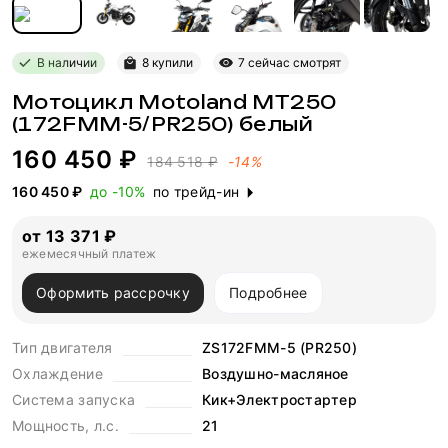
В наличии
8 купили
7 сейчас смотрят
Мотоцикл Motoland MT250
(172FMM-5/PR250) белый
160 450 ₽
184 518 ₽
-14%
160 450 ₽
до -10%
по трейд-ин
от 13 371 ₽
ежемесячный платеж
Оформить рассрочку
Подробнее
Тип двигателя
ZS172FMM-5 (PR250)
Охлаждение
Воздушно-масляное
Система запуска
Кик+Электростартер
Мощность, л.с.
21