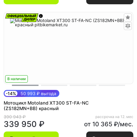
В наличии
-14%
50 993 ₽ выгода
Мотоцикл Motoland XT300 ST-FA-NC
(ZS182MN+BB) красный
390 943 ₽
рассрочка на 12. мес
339 950 ₽
от 10 365 ₽/мес.