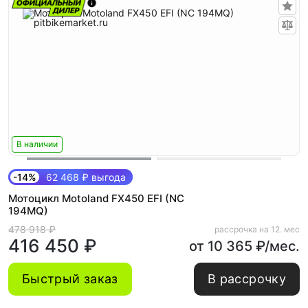
В наличии
-14%
62 468 ₽ выгода
Мотоцикл Motoland FX450 EFI (NC
194MQ)
478 918 ₽
рассрочка на 12. мес
416 450 ₽
от 10 365 ₽/мес.
Быстрый заказ
В рассрочку