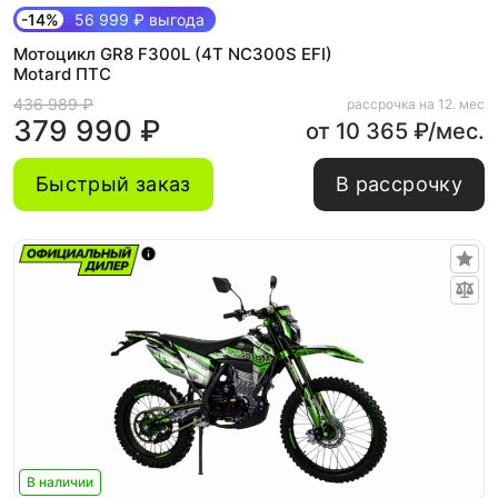
-14%
56 999 ₽ выгода
Мотоцикл GR8 F300L (4T NC300S EFI)
Motard ПТС
436 989 ₽
рассрочка на 12. мес
379 990 ₽
от 10 365 ₽/мес.
Быстрый заказ
В рассрочку
В наличии