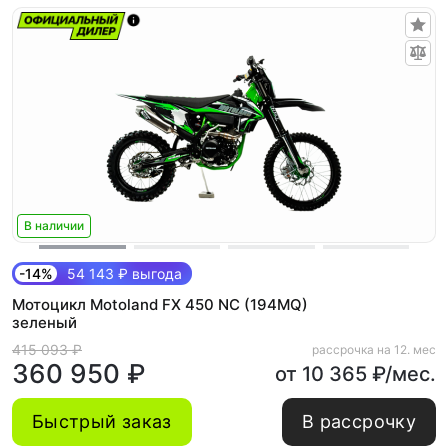
В наличии
-14%
54 143 ₽ выгода
Мотоцикл Motoland FX 450 NC (194MQ)
зеленый
415 093 ₽
рассрочка на 12. мес
360 950 ₽
от 10 365 ₽/мес.
Быстрый заказ
В рассрочку