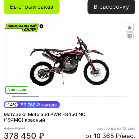
Быстрый заказ
В рассрочку
В наличии
-14%
56 768 ₽ выгода
Мотоцикл Motoland PWR FS450 NC
(194MQ) красный
435 218 ₽
рассрочка на 12. мес
378 450 ₽
от 10 365 ₽/мес.