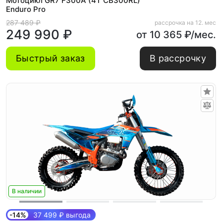
Мотоцикл GR7 F300A (4T CB300RL)
Enduro Pro
287 489 ₽
рассрочка на 12. мес
249 990 ₽
от 10 365 ₽/мес.
Быстрый заказ
В рассрочку
В наличии
-14%
37 499 ₽ выгода