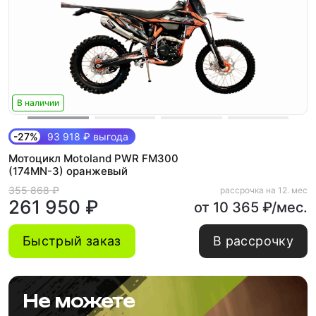
В наличии
-27%
93 918 ₽ выгода
Мотоцикл Motoland PWR FM300
(174MN-3) оранжевый
355 868 ₽
рассрочка на 12. мес
261 950 ₽
от 10 365 ₽/мес.
Быстрый заказ
В рассрочку
Не можете