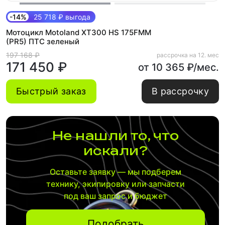
-14%
25 718 ₽ выгода
Мотоцикл Motoland XT300 HS 175FMM
(PR5) ПТС зеленый
197 168 ₽
рассрочка на 12. мес
171 450 ₽
от 10 365 ₽/мес.
Быстрый заказ
В рассрочку
Не нашли то, что
искали?
Оставьте заявку — мы подберем
технику, экипировку или запчасти
под ваш запрос и бюджет
Подобрать