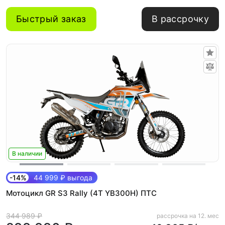
Быстрый заказ
В рассрочку
В наличии
-14%
44 999 ₽ выгода
Мотоцикл GR S3 Rally (4T YB300H) ПТС
344 989 ₽
рассрочка на 12. мес