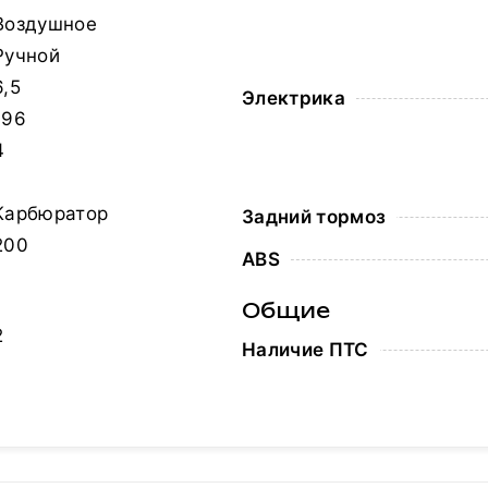
Воздушное
Ручной
6,5
Электрика
196
4
1
Карбюратор
Задний тормоз
200
ABS
Общие
2
Наличие ПТС