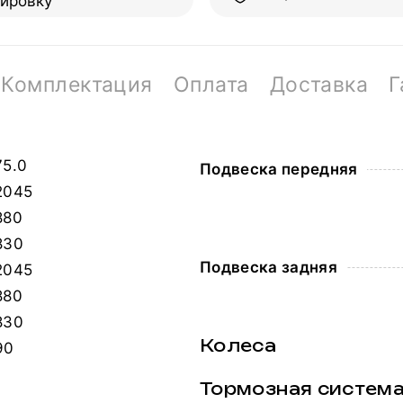
пировку
Комплектация
Оплата
Доставка
Г
75.0
Подвеска передняя
2045
880
830
Подвеска задняя
2045
880
830
Колеса
90
Тормозная систем