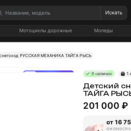
Искать
Мотоциклы дорожные
Мопеды
 снегоход РУССКАЯ МЕХАНИКА ТАЙГА РЫСЬ
В наличии
1 
-14%
30 150 ₽ выгода
Детский с
ТАЙГА РЫС
201 000 ₽
от 16 7
ежемесяч