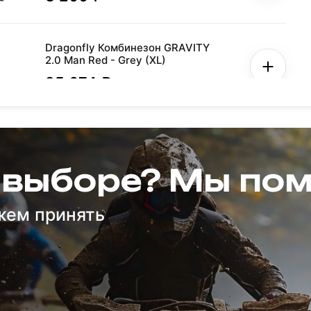
Dragonfly Комбинезон GRAVITY
2.0 Man Red - Grey (XL)
25 674 ₽
Мотозащита HIZER AT-3500 (XL)
6 500 ₽
 выборе? Мы по
жем принять
Защита тела (панцирь) эндуро
5 490 ₽