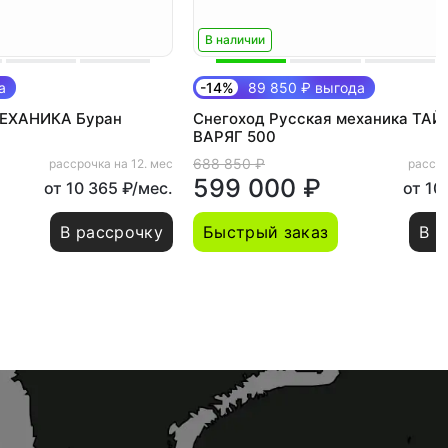
В наличии
а
-14%
89 850 ₽ выгода
МЕХАНИКА Буран
Снегоход Русская механика ТАЙ
ВАРЯГ 500
688 850 ₽
рассрочка на 12. мес
рассро
599 000 ₽
от 10 365 ₽/мес.
от 10
В рассрочку
Быстрый заказ
В р