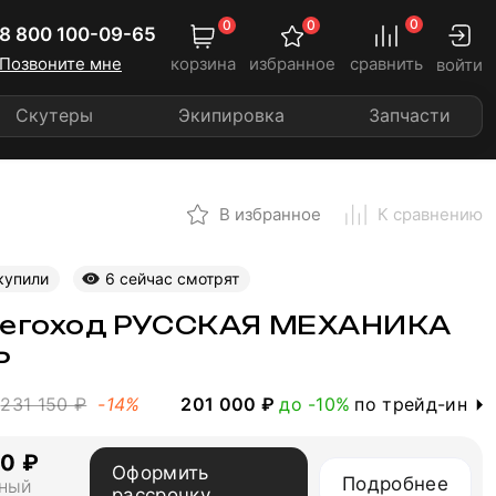
0
0
0
8 800 100-09-65
Позвоните мне
корзина
избранное
сравнить
войти
Скутеры
Экипировка
Запчасти
В избранное
К сравнению
купили
6 сейчас смотрят
негоход РУССКАЯ МЕХАНИКА
Ь
201 000 ₽
до -10%
по трейд-ин
231 150 ₽
-14%
50 ₽
Оформить
Подробнее
ный
рассрочку