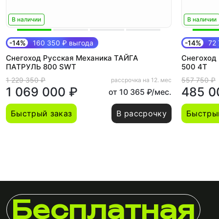
В наличии
В наличии
-14%
160 350 ₽ выгода
-14%
72 
Снегоход Русская Механика ТАЙГА
Снегоход
ПАТРУЛЬ 800 SWT
500 4Т
1 229 350 ₽
557 750 ₽
рассрочка на 12. мес
1 069 000 ₽
485 0
от 10 365 ₽/мес.
Быстрый заказ
В рассрочку
Быстры
Бесплатная