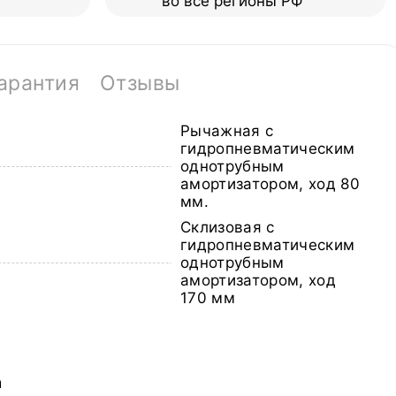
во все регионы РФ
арантия
Отзывы
Рычажная с
гидропневматическим
однотрубным
амортизатором, ход 80
мм.
Склизовая с
гидропневматическим
однотрубным
амортизатором, ход
170 мм
а