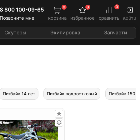
0
0
0
8 800 100-09-65
Позвоните мне
корзина
избранное
сравнить
войти
Скутеры
Экипировка
Запчасти
Питбайк 14 лет
Питбайк подростковый
Питбайк 150 к