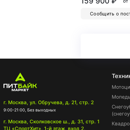
159 900 ₽
от
Сообщить о пос
Техни
Мотоци
Мопед
г. Москва, ул. Обручева, д. 21, стр. 2
Снегоу
9:00-21:00, Без выходных
(снего
г. Москва, Сколковское ш., д. 31, стр. 1
Квадро
ТЦ «СпортХит», 1-й этаж, вход 2,