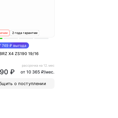
личии
2 года гарантии
 749 ₽ выгода
BRZ X4 ZS190 19/16
рассрочка на 12. мес
990 ₽
от 10 365 ₽/мес.
бщить о поступлении