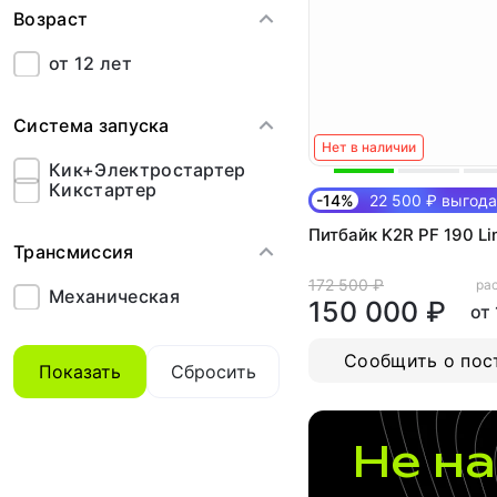
Возраст
от 12 лет
Система запуска
Нет в наличии
Кик+Электростартер
Кикстартер
-14%
22 500 ₽ выгода
Питбайк K2R PF 190 Li
Трансмиссия
172 500 ₽
рас
Механическая
150 000 ₽
от
Сообщить о пос
Показать
Сбросить
Не на