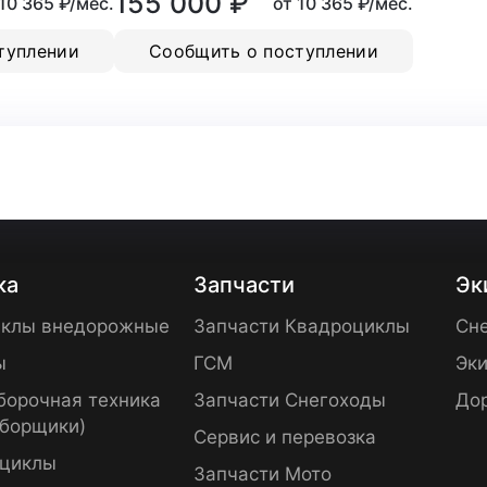
155 000 ₽
 10 365 ₽/мес.
от 10 365 ₽/мес.
туплении
Сообщить о поступлении
ка
Запчасти
Эк
клы внедорожные
Запчасти Квадроциклы
Сне
ы
ГСМ
Эки
борочная техника
Запчасти Снегоходы
До
уборщики)
Сервис и перевозка
циклы
Запчасти Мото