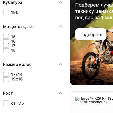
Кубатура
Подберем луч
технику цена/к
190
под вас за 1 ми
Мощность, л.с.
Подобрать
15
16
17
18
Размер колес
17x14
19x16
Рост
от 175