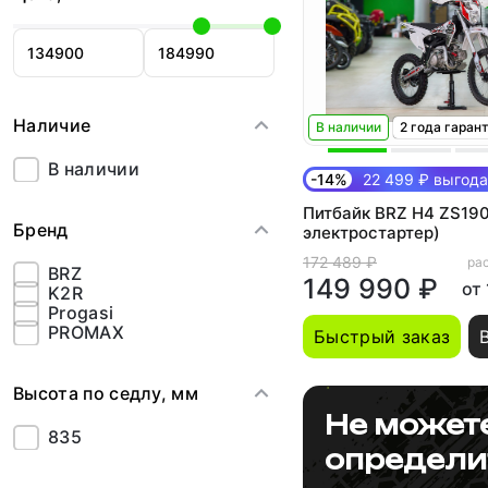
Наличие
В наличии
2 года гаран
В наличии
-14%
22 499 ₽ выгода
Питбайк BRZ H4 ZS190
Бренд
электростартер)
172 489 ₽
рас
BRZ
149 990 ₽
от
K2R
Progasi
PROMAX
Быстрый заказ
Высота по седлу, мм
Не может
835
определи