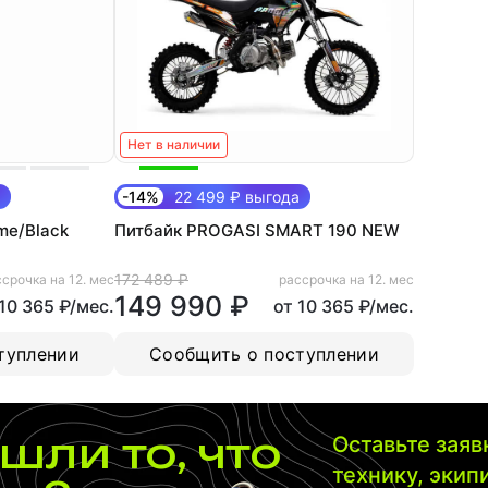
Нет в наличии
-14%
22 499 ₽ выгода
me/Black
Питбайк PROGASI SMART 190 NEW
172 489 ₽
срочка на 12. мес
рассрочка на 12. мес
149 990 ₽
 10 365 ₽/мес.
от 10 365 ₽/мес.
туплении
Сообщить о поступлении
шли то, что
Оставьте зая
технику, экип