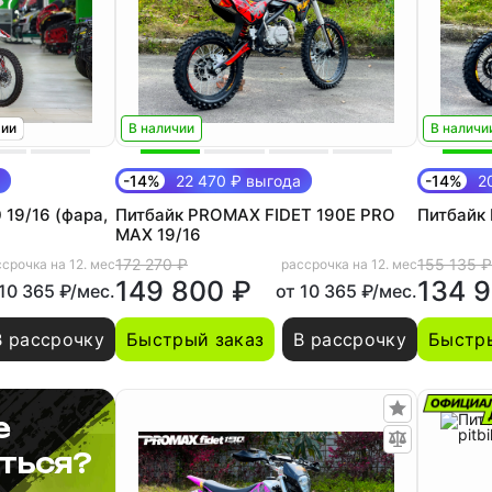
тии
В наличии
В наличи
-14%
22 470 ₽ выгода
-14%
20
 19/16 (фара,
Питбайк PROMAX FIDET 190E PRO
Питбайк 
MAX 19/16
172 270 ₽
155 135 ₽
срочка на 12. мес
рассрочка на 12. мес
149 800 ₽
134 
 10 365 ₽/мес.
от 10 365 ₽/мес.
В рассрочку
Быстрый заказ
В рассрочку
Быстры
е
ться?