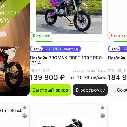
шую
ачество
нуту
В наличии
Нет в на
-14%
20 970 ₽ выгода
-14%
27
Питбайк PROMAX FIDET 190E PRO
Питбайк 
17/14
160 770 ₽
212 739 ₽
рассрочка на 12. мес
139 800 ₽
184 
от 10 365 ₽/мес.
Быстрый заказ
В рассрочку
Соо