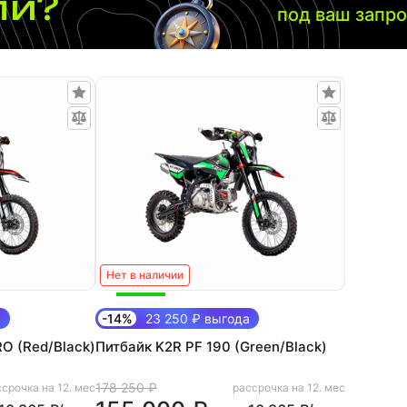
ли?
под ваш запр
Нет в наличии
а
-14%
23 250 ₽ выгода
O (Red/Black)
Питбайк K2R PF 190 (Green/Black)
178 250 ₽
срочка на 12. мес
рассрочка на 12. мес