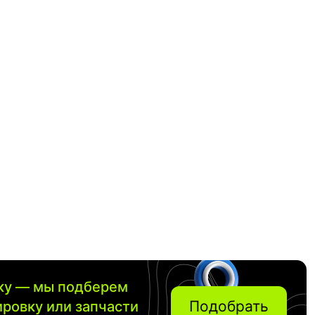
вку — мы подберем
Подобрать
ировку или запчасти