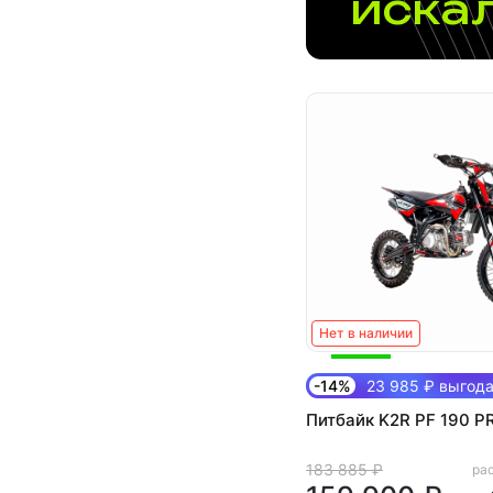
иска
Нет в наличии
-14%
23 985 ₽ выгод
Питбайк K2R PF 190 PR
183 885 ₽
рас