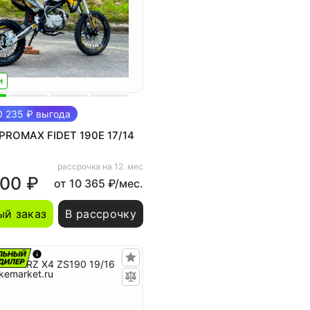
и
 235 ₽ выгода
PROMAX FIDET 190E 17/14
рассрочка на 12. мес
900 ₽
от 10 365 ₽/мес.
й заказ
В рассрочку