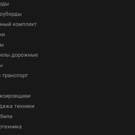
оды
оуборды
чный комплект
ки
пы
клы дорожные
ы
 транспорт
ксировщики
дажа техники
били
отехника