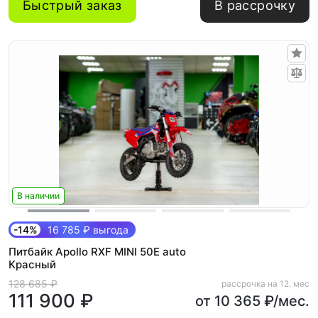
Быстрый заказ
В рассрочку
В наличии
-14%
16 785 ₽ выгода
Питбайк Apollo RXF MINI 50E auto
Красный
128 685 ₽
рассрочка на 12. мес
111 900 ₽
от 10 365 ₽/мес.