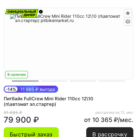
В наличии
-14%
11 985 ₽ выгода
Питбайк FullCrew Mini Rider 110сс 12\10
(п\автомат эл.стартер)
91 885 ₽
рассрочка на 12. мес
79 900 ₽
от 10 365 ₽/мес.
Быстрый заказ
В рассрочку