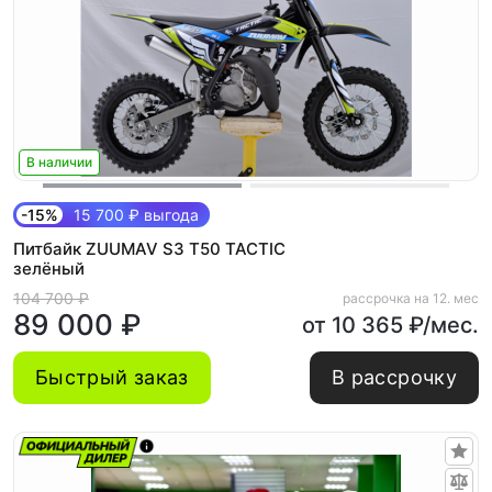
В наличии
-15%
15 700 ₽ выгода
Питбайк ZUUMAV S3 Т50 TACTIC
зелёный
104 700 ₽
рассрочка на 12. мес
89 000 ₽
от 10 365 ₽/мес.
Быстрый заказ
В рассрочку