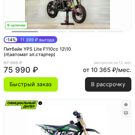
В наличии
-14%
11 399 ₽ выгода
Питбайк YPS Lite F110cc 12\10
(п\автомат эл.стартер)
87 389 ₽
рассрочка на 12. мес
75 990 ₽
от 10 365 ₽/мес.
Быстрый заказ
В рассрочку