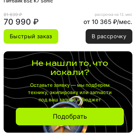
Питбайк BSE K7 Sonic
81 639 ₽
рассрочка на 12. мес
70 990 ₽
от 10 365 ₽/мес.
Быстрый заказ
В рассрочку
Не нашли то, что
искали?
Оставьте заявку — мы подберем
технику, экипировку или запчасти
под ваш запрос и бюджет
Подобрать