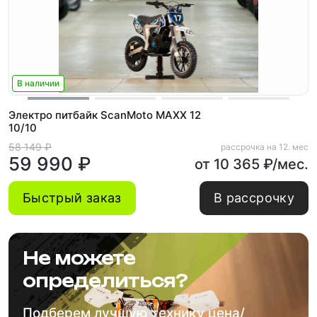
В наличии
Электро питбайк ScanMoto MAXX 12
10/10
58 149 ₽
рассрочка на 12. мес
59 990 ₽
от 10 365 ₽/мес.
Быстрый заказ
В рассрочку
Не можете
определиться?
Подберем лучшую технику цена/