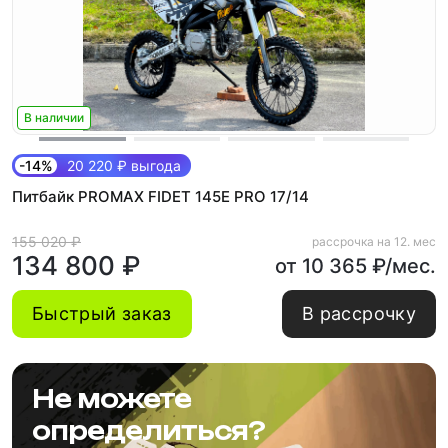
В наличии
-14%
20 220 ₽ выгода
Питбайк PROMAX FIDET 145E PRO 17/14
155 020 ₽
рассрочка на 12. мес
134 800 ₽
от 10 365 ₽/мес.
Быстрый заказ
В рассрочку
Не можете
определиться?