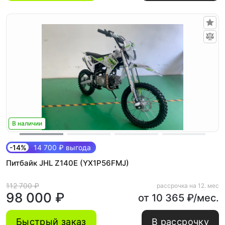
В наличии
-14%
14 700 ₽ выгода
Питбайк JHL Z140E (YX1P56FMJ)
112 700 ₽
рассрочка на 12. мес
98 000 ₽
от 10 365 ₽/мес.
Быстрый заказ
В рассрочку