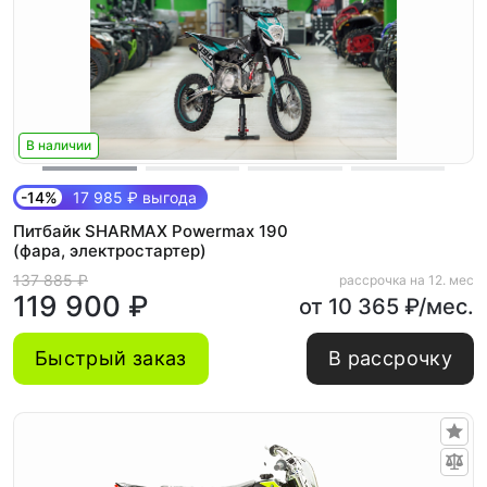
В наличии
-14%
17 985 ₽ выгода
Питбайк SHARMAX Powermax 190
(фара, электростартер)
137 885 ₽
рассрочка на 12. мес
119 900 ₽
от 10 365 ₽/мес.
Быстрый заказ
В рассрочку