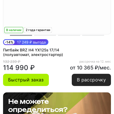
В наличии
2 года гарантии
-14%
17 249 ₽ выгода
Питбайк BRZ H4 YX125s 17/14
(полуавтомат, электростартер)
132 239 ₽
рассрочка на 12. мес
114 990 ₽
от 10 365 ₽/мес.
Быстрый заказ
В рассрочку
Не можете
определиться?