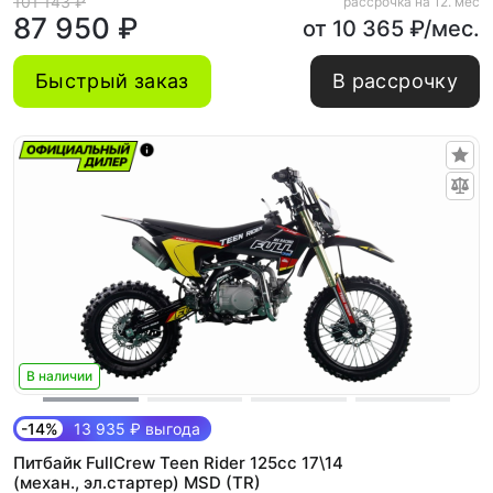
101 143 ₽
рассрочка на 12. мес
87 950 ₽
от 10 365 ₽/мес.
Быстрый заказ
В рассрочку
В наличии
-14%
13 935 ₽ выгода
Питбайк FullCrew Teen Rider 125cc 17\14
(механ., эл.стартер) MSD (TR)