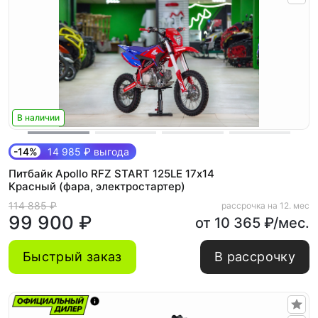
В наличии
-14%
14 985 ₽ выгода
Питбайк Apollo RFZ START 125LE 17х14
Красный (фара, электростартер)
114 885 ₽
рассрочка на 12. мес
99 900 ₽
от 10 365 ₽/мес.
Быстрый заказ
В рассрочку