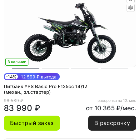
В наличии
-14%
12 599 ₽ выгода
Питбайк YPS Basic Pro F125cc 14\12
(механ., эл.стартер)
96 589 ₽
рассрочка на 12. мес
83 990 ₽
от 10 365 ₽/мес.
Быстрый заказ
В рассрочку