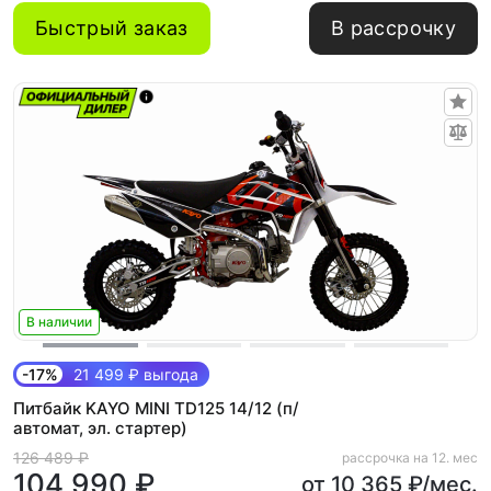
Быстрый заказ
В рассрочку
В наличии
-17%
21 499 ₽ выгода
Питбайк KAYO MINI TD125 14/12 (п/
автомат, эл. стартер)
126 489 ₽
рассрочка на 12. мес
104 990 ₽
от 10 365 ₽/мес.