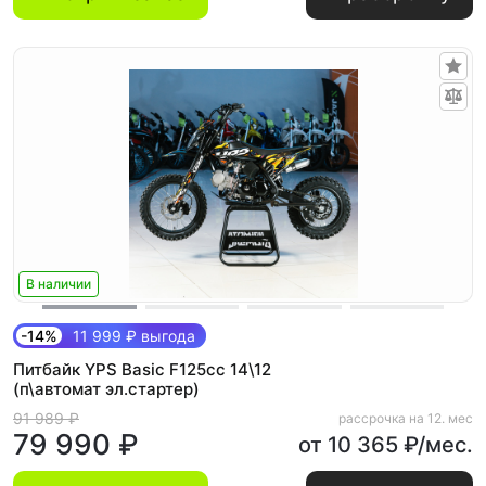
В наличии
-14%
11 999 ₽ выгода
Питбайк YPS Basic F125cc 14\12
(п\автомат эл.стартер)
91 989 ₽
рассрочка на 12. мес
79 990 ₽
от 10 365 ₽/мес.