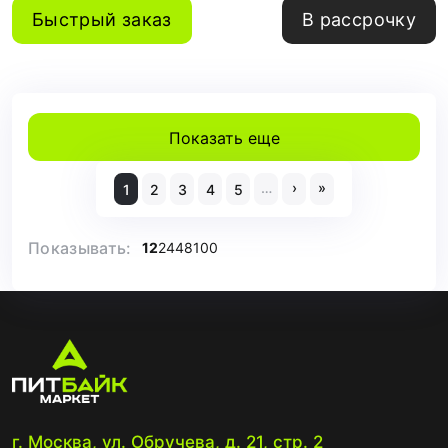
Быстрый заказ
В рассрочку
Показать еще
…
›
»
1
2
3
4
5
Показывать:
12
24
48
100
г. Москва, ул. Обручева, д. 21, стр. 2