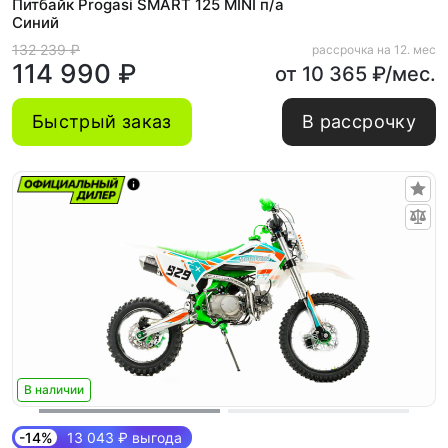
Питбайк Progasi SMART 125 MINI п/а
Синий
132 239 ₽
рассрочка на 12. мес
114 990 ₽
от 10 365 ₽/мес.
Быстрый заказ
В рассрочку
В наличии
-14%
13 043 ₽ выгода