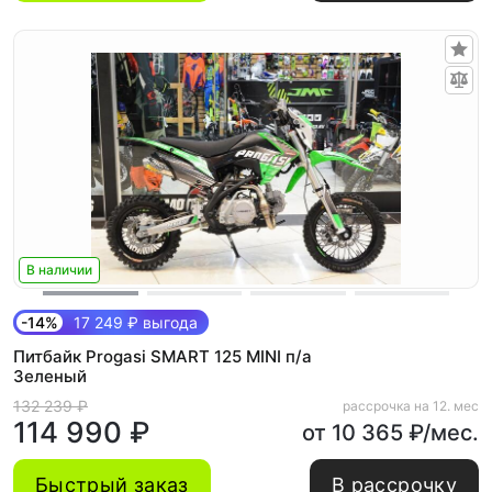
В наличии
-14%
17 249 ₽ выгода
Питбайк Progasi SMART 125 MINI п/а
Зеленый
132 239 ₽
рассрочка на 12. мес
114 990 ₽
от 10 365 ₽/мес.
Быстрый заказ
В рассрочку