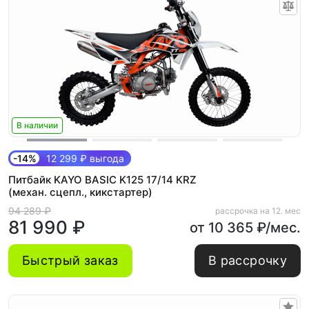
В наличии
-14%
12 299 ₽ выгода
Питбайк KAYO BASIC K125 17/14 KRZ
(механ. сцепл., кикстартер)
94 289 ₽
рассрочка на 12. мес
81 990 ₽
от 10 365 ₽/мес.
Быстрый заказ
В рассрочку