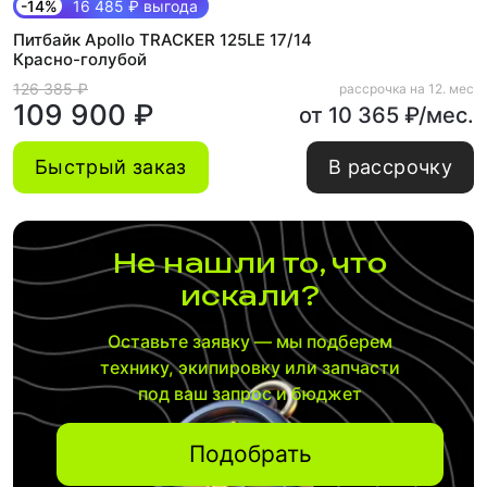
-14%
16 485 ₽ выгода
Питбайк Apollo TRACKER 125LE 17/14
Красно-голубой
126 385 ₽
рассрочка на 12. мес
109 900 ₽
от 10 365 ₽/мес.
Быстрый заказ
В рассрочку
Не нашли то, что
искали?
Оставьте заявку — мы подберем
технику, экипировку или запчасти
под ваш запрос и бюджет
Подобрать