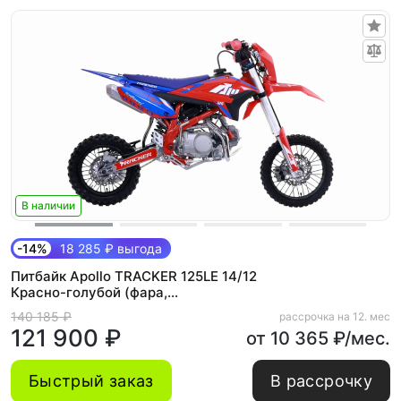
В наличии
-14%
18 285 ₽ выгода
Питбайк Apollo TRACKER 125LE 14/12
Красно-голубой (фара,
электростартер)
140 185 ₽
рассрочка на 12. мес
121 900 ₽
от 10 365 ₽/мес.
Быстрый заказ
В рассрочку