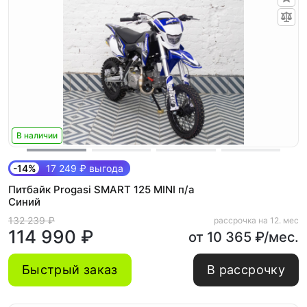
В наличии
-14%
17 249 ₽ выгода
Питбайк Progasi SMART 125 MINI п/а
Синий
132 239 ₽
рассрочка на 12. мес
114 990 ₽
от 10 365 ₽/мес.
Быстрый заказ
В рассрочку