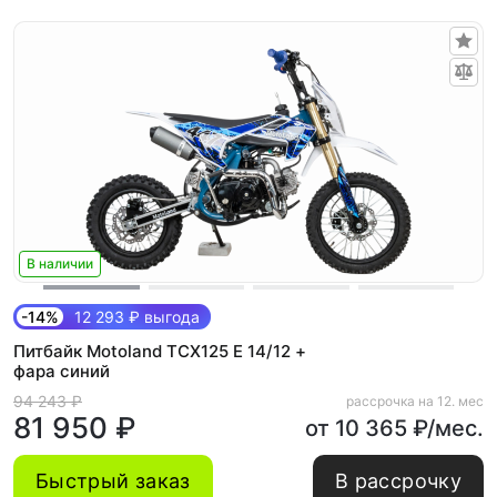
В наличии
-14%
12 293 ₽ выгода
Питбайк Motoland TCX125 E 14/12 +
фара синий
94 243 ₽
рассрочка на 12. мес
81 950 ₽
от 10 365 ₽/мес.
Быстрый заказ
В рассрочку