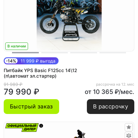
В наличии
-14%
11 999 ₽ выгода
Питбайк YPS Basic F125cc 14\12
(п\автомат эл.стартер)
91 989 ₽
рассрочка на 12. мес
79 990 ₽
от 10 365 ₽/мес.
Быстрый заказ
В рассрочку