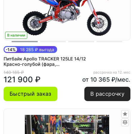
В наличии
-14%
18 285 ₽ выгода
Питбайк Apollo TRACKER 125LE 14/12
Красно-голубой (фара,
электростартер)
140 185 ₽
рассрочка на 12. мес
121 900 ₽
от 10 365 ₽/мес.
Быстрый заказ
В рассрочку