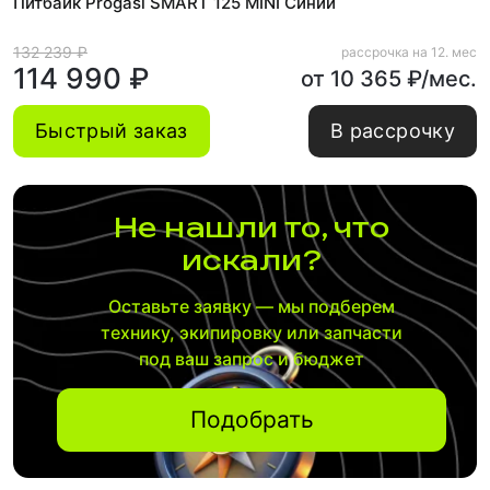
Питбайк Progasi SMART 125 MINI Синий
132 239 ₽
рассрочка на 12. мес
114 990 ₽
от 10 365 ₽/мес.
Быстрый заказ
В рассрочку
Не нашли то, что
искали?
Оставьте заявку — мы подберем
технику, экипировку или запчасти
под ваш запрос и бюджет
Подобрать