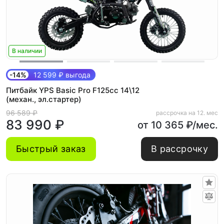
В наличии
-14%
12 599 ₽ выгода
Питбайк YPS Basic Pro F125cc 14\12
(механ., эл.стартер)
96 589 ₽
рассрочка на 12. мес
83 990 ₽
от 10 365 ₽/мес.
Быстрый заказ
В рассрочку