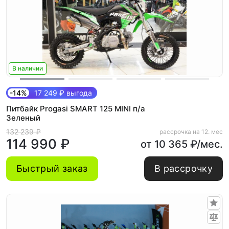
В наличии
-14%
17 249 ₽ выгода
Питбайк Progasi SMART 125 MINI п/а
Зеленый
132 239 ₽
рассрочка на 12. мес
114 990 ₽
от 10 365 ₽/мес.
Быстрый заказ
В рассрочку