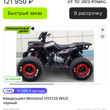
121 950 ₽
от 10 365 ₽/мес.
Быстрый заказ
В рассрочку
В наличии
-14%
15 668 ₽ выгода
Квадроцикл Motoland VOX125 WILD
черный
120 118 ₽
рассрочка на 12. мес