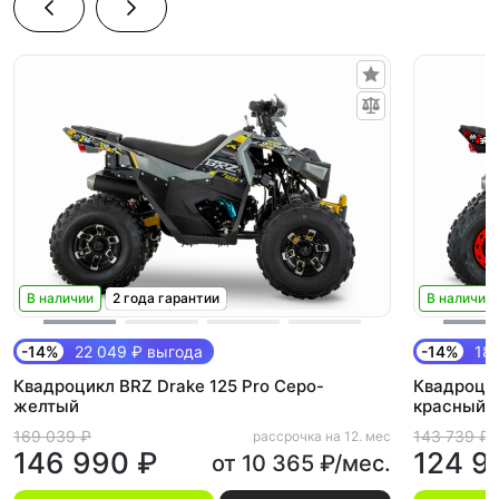
В наличии
2 года гарантии
В наличии
-14%
22 049 ₽ выгода
-14%
18 
Квадроцикл BRZ Drake 125 Pro Серо-
Квадроцик
желтый
красный
169 039 ₽
143 739 ₽
рассрочка на 12. мес
146 990 ₽
124 9
от 10 365 ₽/мес.