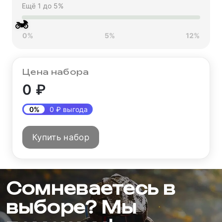
Ещё 1 до 5%
2 100 ₽
🏍
0%
5%
12%
Мотозащита HIZER
AT-3500 (XL)
Цена набора
6 500 ₽
0 ₽
0%
0 ₽ выгода
Купить набор
Сомневаетесь в
выборе? Мы