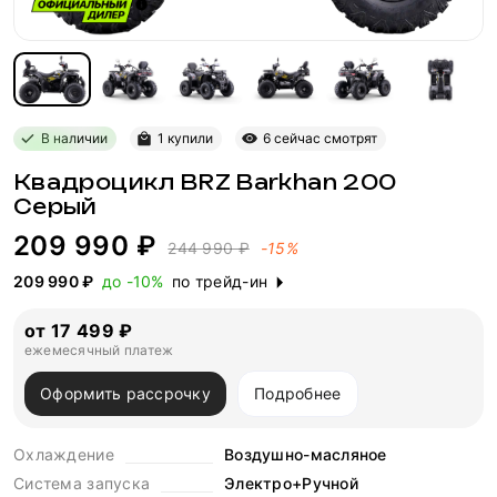
В наличии
1 купили
6 сейчас смотрят
Квадроцикл BRZ Barkhan 200
Серый
209 990 ₽
244 990 ₽
-15%
209 990 ₽
до -10%
по трейд-ин
от 17 499 ₽
ежемесячный платеж
Оформить рассрочку
Подробнее
Охлаждение
Воздушно-масляное
Система запуска
Электро+Ручной