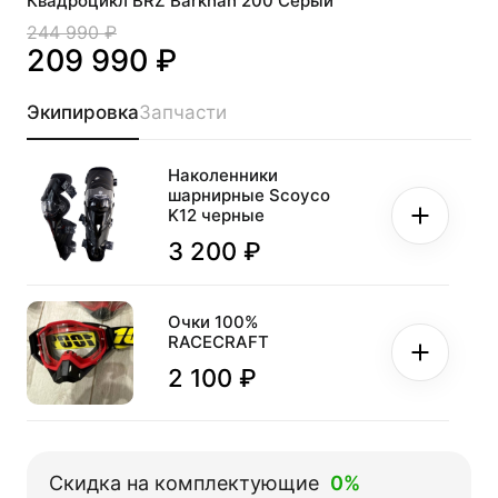
Квадроцикл BRZ Barkhan 200 Серый
244 990 ₽
209 990 ₽
Экипировка
Запчасти
Наколенники
шарнирные Scoyco
K12 черные
3 200 ₽
Очки 100%
RACECRAFT
2 100 ₽
Перчатки мото FOX
№11 Orange (L)
Скидка на комплектующие
0%
мотокросс