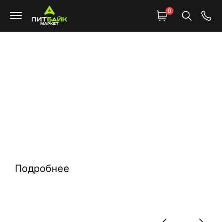
0
У нас не надо
ждать контейнер.
Всё уже в Москве —
смотри, выбирай,
забирай сегодня
Подробнее