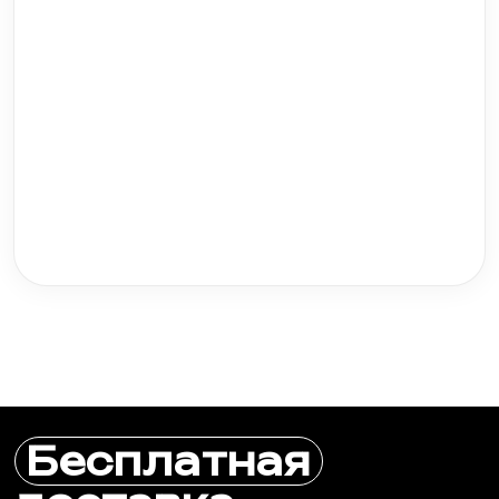
мотоциклов, квадроциклов, снегоходов и
другой техники, а также познакомим с
последними трендами индустрии!
Бесплатная