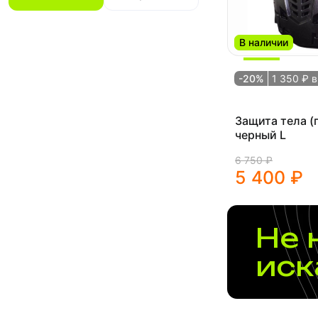
В наличии
-20%
1 350 ₽ 
Защита тела (
черный L
6 750 ₽
5 400 ₽
Не 
иск