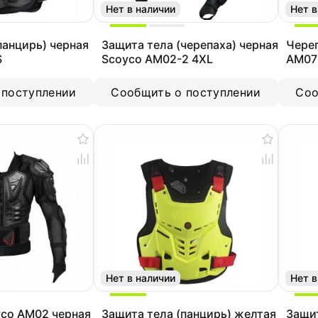
Нет в наличии
Нет в
панцирь) черная
Защита тела (черепаха) черная
Чере
S
Scoyco AM02-2 4XL
AM07
 поступлении
Сообщить о поступлении
Соо
Нет в наличии
Нет в
yco AM02 черная
Защита тела (панцирь) желтая
Защит