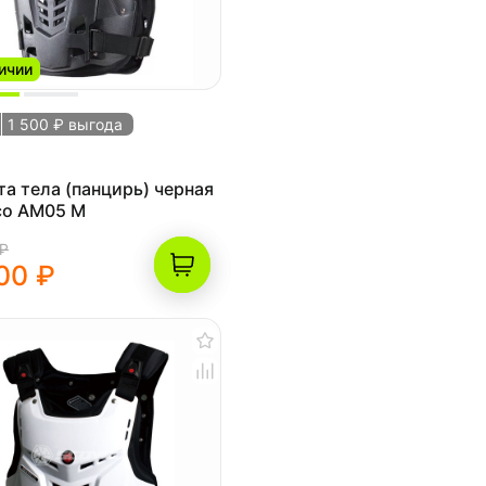
ичии
1 500 ₽ выгода
а тела (панцирь) черная
co AM05 M
 ₽
00 ₽