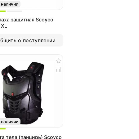
 наличии
паха защитная Scoyco
 XL
бщить о поступлении
 наличии
а тела (панцирь) Scoyco