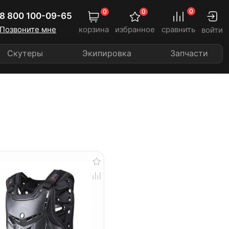
0
0
0
8 800 100-09-65
Позвоните мне
корзина
избранное
сравнить
войти
Скутеры
Экипировка
Запчасти