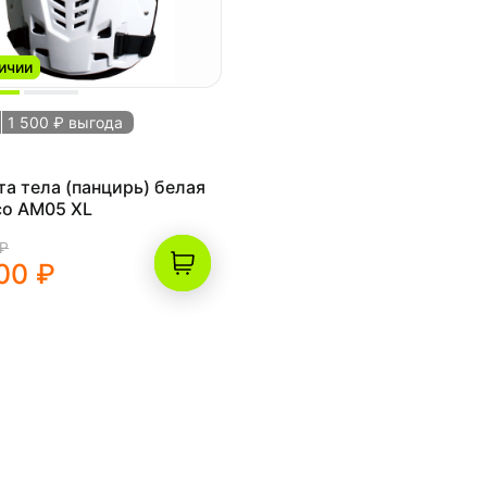
ичии
1 500 ₽ выгода
а тела (панцирь) белая
co AM05 XL
 ₽
00 ₽