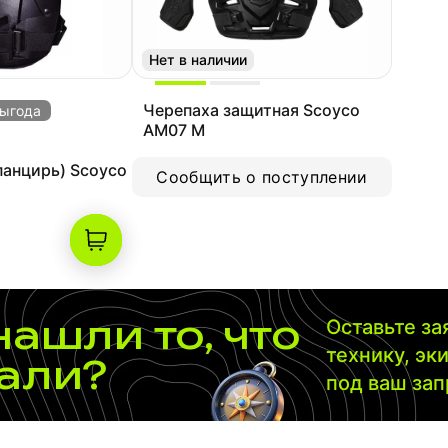
Нет в наличии
Черепаха защитная Scoyco
выгода
AM07 M
панцирь) Scoyco
Сообщить о поступлении
нашли то, что
Оставьте з
технику, эк
али?
под ваш за