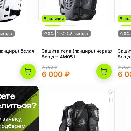
В наличии
В нал
выгода
-20%
1 500 ₽ выгода
-20%
панцирь) белая
Защита тела (панцирь) черная
Защит
L
Scoyco AM05 L
Scoy
7 500 ₽
7 500
6 000 ₽
6 0
ете
литься?
 заявку,
 подберем