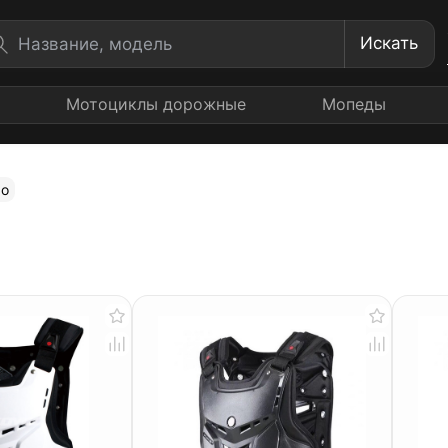
Искать
Мотоциклы дорожные
Мопеды
co