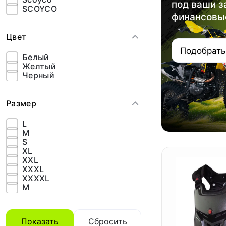
под ваши з
SCOYCO
финансовы
Цвет
Подобрать
Белый
Желтый
Черный
Размер
L
M
S
XL
XXL
XXXL
XXXXL
М
Показать
Сбросить