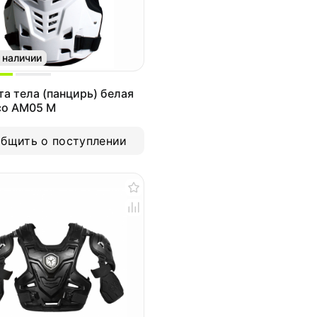
 наличии
а тела (панцирь) белая
co AM05 M
бщить о поступлении