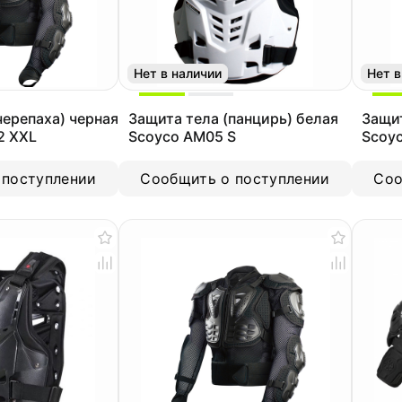
Нет в наличии
Нет в
черепаха) черная
Защита тела (панцирь) белая
Защит
2 XXL
Scoyco AM05 S
Scoy
 поступлении
Сообщить о поступлении
Соо