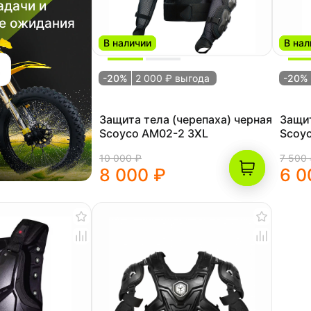
адачи и
е ожидания
В наличии
В нал
-20%
2 000 ₽ выгода
-20%
Защита тела (черепаха) черная
Защит
Scoyco AM02-2 3XL
Scoy
10 000 ₽
7 500
8 000 ₽
6 0