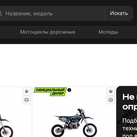
Искать
Мотоциклы дорожные
Мопеды
Не
оп
Подб
техн
под 