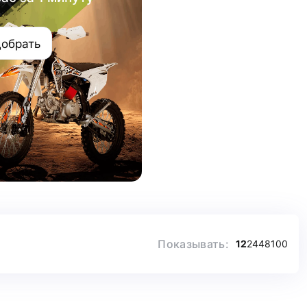
обрать
Показывать:
12
24
48
100