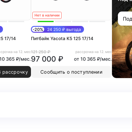
Нет в наличии
Под
-20%
24 250 ₽ выгода
5 17/14
Питбайк Yacota К5 125 17/14
121 250 ₽
срочка на 12. мес
рассрочка на 12. мес
97 000 ₽
 10 365 ₽/мес.
от 10 365 ₽/мес.
В рассрочку
Сообщить о поступлении