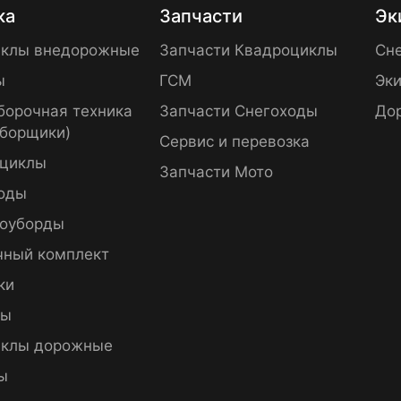
ка
Запчасти
Эк
клы внедорожные
Запчасти Квадроциклы
Сне
ы
ГСМ
Эки
борочная техника
Запчасти Снегоходы
До
уборщики)
Сервис и перевозка
циклы
Запчасти Мото
оды
оуборды
чный комплект
ки
пы
клы дорожные
ы