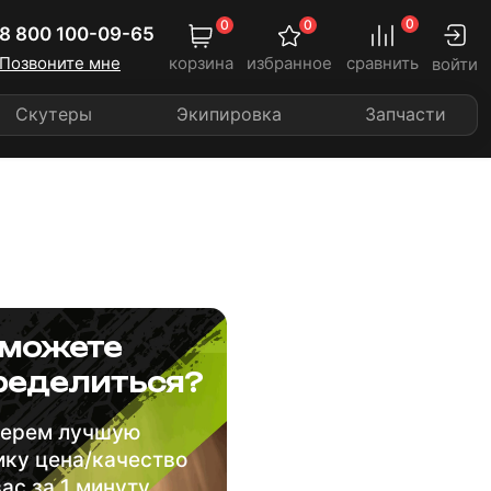
0
0
0
8 800 100-09-65
Позвоните мне
корзина
избранное
сравнить
войти
Скутеры
Экипировка
Запчасти
 можете
ределиться?
ерем лучшую
ику цена/качество
вас за 1 минуту