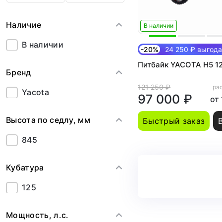
Наличие
В наличии
В наличии
-20%
24 250 ₽ выгода
Питбайк YACOTA Н5 12
Бренд
121 250 ₽
рас
Yacota
97 000 ₽
от
Высота по седлу, мм
Быстрый заказ
845
Кубатура
125
Мощность, л.с.