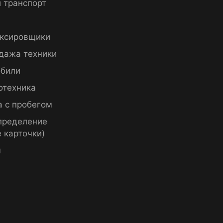
 транспорт
ксировщики
дажа техники
били
отехника
а с пробегом
пределение
 карточки)
ы