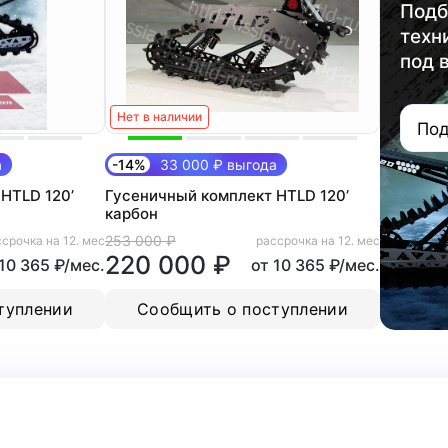
Подб
техн
под 
Нет в наличии
Под
а
-14%
33 000 ₽ выгода
HTLD 120’
Гусеничный комплект HTLD 120’
карбон
253 000 ₽
срочка на 12. мес
рассрочка на 12. мес
220 000 ₽
 10 365 ₽/мес.
от 10 365 ₽/мес.
туплении
Сообщить о поступлении