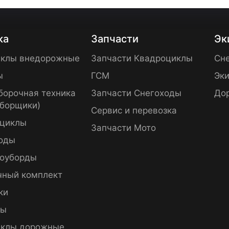
ка
Запчасти
Эк
клы внедорожные
Запчасти Квадроциклы
Сне
ы
ГСМ
Эки
борочная техника
Запчасти Снегоходы
До
уборщики)
Сервис и перевозка
циклы
Запчасти Мото
оды
оуборды
чный комплект
ки
пы
клы дорожные