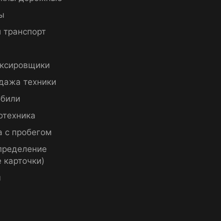
ы
 транспорт
ксировщики
дажа техники
били
отехника
а с пробегом
пределение
 карточки)
ы