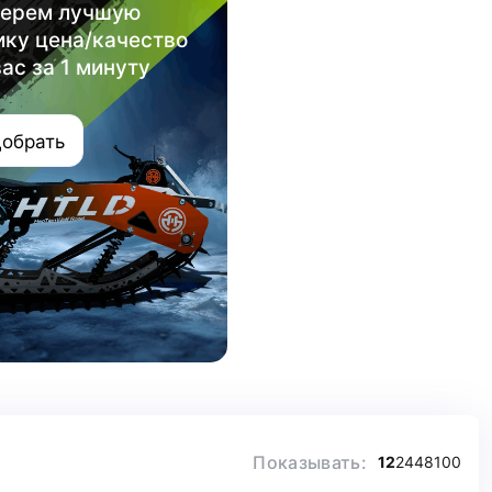
ерем лучшую
ику цена/качество
вас за 1 минуту
обрать
Показывать:
12
24
48
100