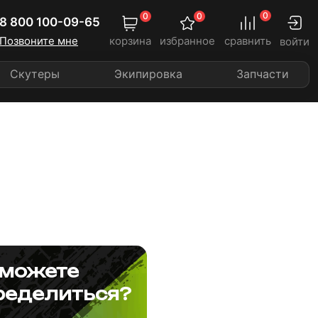
0
0
0
8 800 100-09-65
Позвоните мне
корзина
избранное
сравнить
войти
Скутеры
Экипировка
Запчасти
 можете
ределиться?