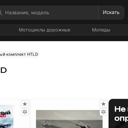
Искать
Мотоциклы дорожные
Мопеды
ый комплект HTLD
LD
Не
оп