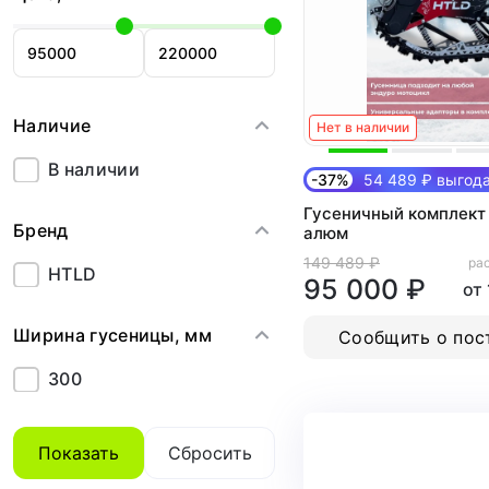
Наличие
Нет в наличии
В наличии
-37%
54 489 ₽ выгод
Гусеничный комплект 
Бренд
алюм
149 489 ₽
рас
HTLD
95 000 ₽
от
Ширина гусеницы, мм
Сообщить о пос
300
Показать
Сбросить