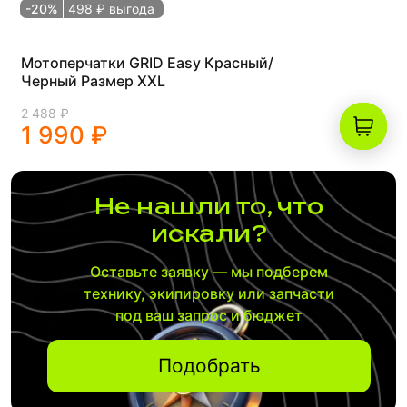
-20%
498 ₽ выгода
Мотоперчатки GRID Easy Красный/
Черный Размер XXL
2 488 ₽
1 990 ₽
Не нашли то, что
искали?
Оставьте заявку — мы подберем
технику, экипировку или запчасти
под ваш запрос и бюджет
Подобрать