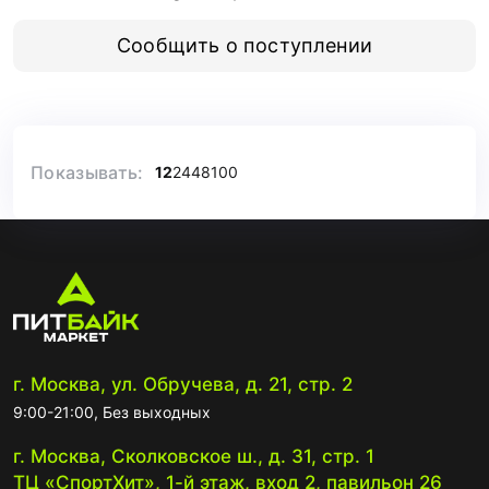
500 мл.
Сообщить о поступлении
Показывать:
12
24
48
100
г. Москва, ул. Обручева, д. 21, стр. 2
9:00-21:00, Без выходных
г. Москва, Сколковское ш., д. 31, стр. 1
ТЦ «СпортХит», 1-й этаж, вход 2, павильон 26