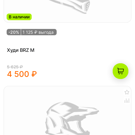
В наличии
-20%
1 125 ₽ выгода
Худи BRZ M
5 625 ₽
4 500 ₽