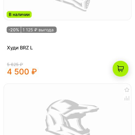
В наличии
-20%
1 125 ₽ выгода
Худи BRZ L
5 625 ₽
4 500 ₽